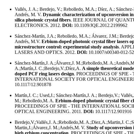
Vallés, J. A.; Berdejo, V.; Rebolledo, M.A.; Díez, A.; Sánchez-M
Andrés, M. V.
Dynamic characterization of upconversion in
silica photonic crystal fibers
. IEEE JOURNAL OF QUAN
ELECTRONICS. 2012.
DOI:
10.1109/JQE.2012.2199962
Sánchez-Martín, J.A.; Rebolledo, M.A.; Álvarez, J.M.; Berdejo
Andrés, M.V.
Erbium-doped photonic crystal fiber lasers o
microstructure control: experimental study analysis
. APPL
LASERS AND OPTICS. 2012.
DOI:
10.1007/s00340-012-52
Sánchez-Martín,J. A.;Álvarez,J. M.;Rebolledo,M. A.;Andrés,M.
A.;Martín,J. C.;Berdejo,V.;Díez,A.
A simple theoretical mode
doped PCF ring lasers design
. PROCEEDINGS OF SPIE -
INTERNATIONAL SOCIETY FOR OPTICAL ENGINEERI
10.1117/12.901878
Martín,J. C.; Used,J.; Sánchez-Martín,J. A.; Berdejo,V.; Vallés,
M.; Rebolledo,M. A.
Erbium-doped photonic crystal fiber ch
PROCEEDINGS OF SPIE - THE INTERNATIONAL SOCI
OPTICAL ENGINEERING. 2011.
DOI:
10.1117/12.901916
Berdejo,V.;Vallés,J. A.;Rebolledo,M. A.;Diez,A.;Martin,J. C.;
Martin,J.;Álvarez,J. M.;Andrés,M. V.
Study of upconversion 
high erbium concentration
. PROCEEDINGS OF SPIE - T