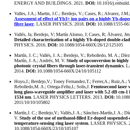
ENERGY AND BUILDINGS. 2021.
DOI:
10.1016/j.enbuild
Valles, J.A.; Martin, J.C.; Berdejo, V.; Cases, R.; Alvarez, J.M
Assessment of effect of Yb3+ ion pairs on a highly Yb-dope
fibre laser
. LASER PHYSICS. 2018.
DOI:
10.1088/1555-66
Vallés, Ja; Berdejo, V; Martín Alonso, J; Cases, R; Älvarez, J
Detailed characterization of a highly Yb-doped double-clad
PHYSICS. 2016.
DOI:
10.1088/1054-660X/26/12/125105
Martín, J. C.; Vallés, J. A.; Berdejo, V.; Rebolledo, M. A.; Díe
Martín, J. A.; Andrés, M. V.
Study of upconversion in highl
photonic crystal fibers through laser-transient dynamics
. 
2014.
DOI:
10.1088/1054-660X/24/10/105112
Hoyo,J.; Berdejo,V.; Toney Fernandez,T.; Ferrer,A.; Ruiz,A.; Va
Rebolledo,M. A.; Ortega-Feliu,I.; Solis,J.
Femtosecond laser 
long glass-waveguide amplifier and laser with 5.2 dB cm-1 i
1534 nm
. LASER PHYSICS LETTERS. 2013.
DOI:
10.1088
2011/10/10/105802
Martín,J. C.; Berdejo,V.; Vallés,J. A.; Sánchez-Martín,J. A.; D
V.
Study of the use of methanol-filled Er-doped suspended-c
temperature-sensing ring laser system
. LASER PHYSICS. 
10.1088/1054-660X/23/10/105107