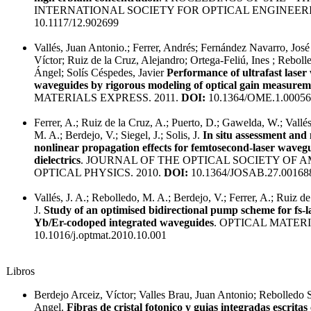
INTERNATIONAL SOCIETY FOR OPTICAL ENGINEERI
10.1117/12.902699
Vallés, Juan Antonio.; Ferrer, Andrés; Fernández Navarro, José
Víctor; Ruiz de la Cruz, Alejandro; Ortega-Feliú, Ines ; Rebol
Ángel; Solís Céspedes, Javier
Performance of ultrafast laser 
waveguides by rigorous modeling of optical gain measurem
MATERIALS EXPRESS. 2011.
DOI:
10.1364/OME.1.00056
Ferrer, A.; Ruiz de la Cruz, A.; Puerto, D.; Gawelda, W.; Vallés
M. A.; Berdejo, V.; Siegel, J.; Solis, J.
In situ assessment and
nonlinear propagation effects for femtosecond-laser wavegu
dielectrics
. JOURNAL OF THE OPTICAL SOCIETY OF A
OPTICAL PHYSICS. 2010.
DOI:
10.1364/JOSAB.27.00168
Vallés, J. A.; Rebolledo, M. A.; Berdejo, V.; Ferrer, A.; Ruiz de
J.
Study of an optimised bidirectional pump scheme for fs-l
Yb/Er-codoped integrated waveguides
. OPTICAL MATERI
10.1016/j.optmat.2010.10.001
Libros
Berdejo Arceiz, Víctor; Valles Brau, Juan Antonio; Rebolledo 
Angel.
Fibras de cristal fotonico y guias integradas escritas