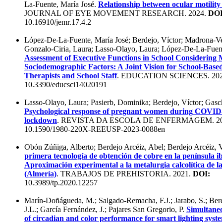
La-Fuente, María José.
Relationship between ocular motility
JOURNAL OF EYE MOVEMENT RESEARCH. 2024.
DOI
10.16910/jemr.17.4.2
López-De-La-Fuente, María José; Berdejo, Víctor; Madrona-Vel
Gonzalo-Ciria, Laura; Lasso-Olayo, Laura; López-De-La-Fuen
Assessment of Executive Functions in School Considering
Sociodemographic Factors: A Joint Vision for School-Base
Therapists and School Staff
. EDUCATION SCIENCES. 20
10.3390/educsci14020191
Lasso-Olayo, Laura; Pasierb, Dominika; Berdejo, Víctor; Gasc
Psychological response of pregnant women during COVID
lockdown
. REVISTA DA ESCOLA DE ENFERMAGEM. 2
10.1590/1980-220X-REEUSP-2023-0088en
Obón Zúñiga, Alberto; Berdejo Arcéiz, Abel; Berdejo Arcéiz, 
primera tecnología de obtención de cobre en la península ib
Aproximación experimental a la metalurgia calcolítica de l
(Almería)
. TRABAJOS DE PREHISTORIA. 2021.
DOI:
10.3989/tp.2020.12257
Marín-Doñágueda, M.; Salgado-Remacha, F.J.; Jarabo, S.; Berd
J.L.; García Fernández, J.; Pajares San Gregorio, P.
Simultaneo
of circadian and color performance for smart lighting syst