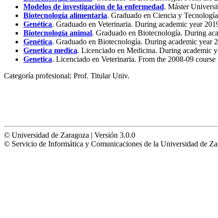
Modelos de investigación de la enfermedad
. Máster Univers
Biotecnología alimentaria
. Graduado en Ciencia y Tecnología
Genética
. Graduado en Veterinaria. During academic year 201
Biotecnología animal
. Graduado en Biotecnología. During ac
Genética
. Graduado en Biotecnología. During academic year 
Genetica medica
. Licenciado en Medicina. During academic 
Genetica
. Licenciado en Veterinaria. From the 2008-09 course
Categoría profesional:
Prof. Titular Univ.
© Universidad de Zaragoza | Versión 3.0.0
© Servicio de Informática y Comunicaciones de la Universidad 