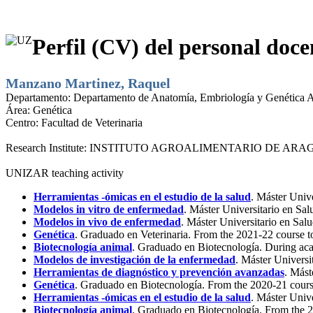
Perfil (CV) del personal doce
Manzano Martinez, Raquel
Departamento:
Departamento de Anatomía, Embriología y Genética 
Área:
Genética
Centro:
Facultad de Veterinaria
Research Institute:
INSTITUTO AGROALIMENTARIO DE ARAG
UNIZAR teaching activity
Herramientas -ómicas en el estudio de la salud
. Máster Univ
Modelos in vitro de enfermedad
. Máster Universitario en S
Modelos in vivo de enfermedad
. Máster Universitario en Sa
Genética
. Graduado en Veterinaria. From the 2021-22 course t
Biotecnología animal
. Graduado en Biotecnología. During ac
Modelos de investigación de la enfermedad
. Máster Univers
Herramientas de diagnóstico y prevención avanzadas
. Mást
Genética
. Graduado en Biotecnología. From the 2020-21 cours
Herramientas -ómicas en el estudio de la salud
. Máster Univ
Biotecnología animal
. Graduado en Biotecnología. From the 2