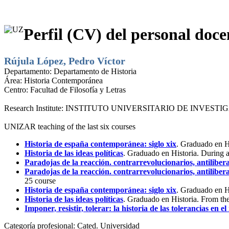
Perfil (CV) del personal doce
Rújula López, Pedro Víctor
Departamento:
Departamento de Historia
Área:
Historia Contemporánea
Centro:
Facultad de Filosofía y Letras
Research Institute:
INSTITUTO UNIVERSITARIO DE INVESTI
UNIZAR teaching of the last six courses
Historia de españa contemporánea: siglo xix
. Graduado en H
Historia de las ideas políticas
. Graduado en Historia. During
Paradojas de la reacción. contrarrevolucionarios, antilibera
Paradojas de la reacción. contrarrevolucionarios, antilibera
25 course
Historia de españa contemporánea: siglo xix
. Graduado en H
Historia de las ideas políticas
. Graduado en Historia. From th
Imponer, resistir, tolerar: la historia de las tolerancias en 
Categoría profesional:
Cated. Universidad