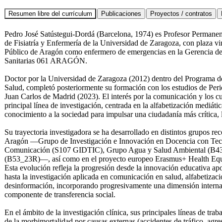
Pedro José Satústegui-Dordá (Barcelona, 1974) es Profesor Permane
de Fisiatría y Enfermería de la Universidad de Zaragoza, con plaza vi
Público de Aragón como enfermero de emergencias en la Gerencia d
Sanitarias 061 ARAGÓN.
Doctor por la Universidad de Zaragoza (2012) dentro del Programa d
Salud, completó posteriormente su formación con los estudios de Per
Juan Carlos de Madrid (2023). El interés por la comunicación y los cu
principal línea de investigación, centrada en la alfabetización mediátic
conocimiento a la sociedad para impulsar una ciudadanía más crítica, 
Su trayectoria investigadora se ha desarrollado en distintos grupos r
Aragón —Grupo de Investigación e Innovación en Docencia con Tecno
Comunicación (S107 GIDTIC), Grupo Agua y Salud Ambiental (B
(B53_23R)—, así como en el proyecto europeo Erasmus+ Health Eq
Esta evolución refleja la progresión desde la innovación educativa ap
hasta la investigación aplicada en comunicación en salud, alfabetizaci
desinformación, incorporando progresivamente una dimensión internac
componente de transferencia social.
En el ámbito de la investigación clínica, sus principales líneas de trab
de la morbimortalidad por causas externas (accidentes de tráfico, agres