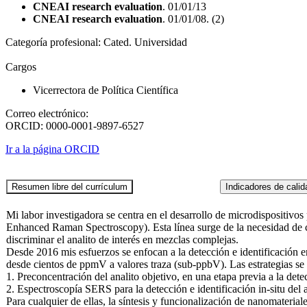
CNEAI research evaluation
. 01/01/13
CNEAI research evaluation
. 01/01/08. (2)
Categoría profesional:
Cated. Universidad
Cargos
Vicerrectora de Política Científica
Correo electrónico:
ORCID:
0000-0001-9897-6527
Ir a la página ORCID
Mi labor investigadora se centra en el desarrollo de microdispositivo
Enhanced Raman Spectroscopy). Esta línea surge de la necesidad de cre
discriminar el analito de interés en mezclas complejas.
Desde 2016 mis esfuerzos se enfocan a la detección e identificación e
desde cientos de ppmV a valores traza (sub-ppbV). Las estrategias se h
1. Preconcentración del analito objetivo, en una etapa previa a la d
2. Espectroscopía SERS para la detección e identificación in-situ del 
Para cualquier de ellas, la síntesis y funcionalización de nanomateri