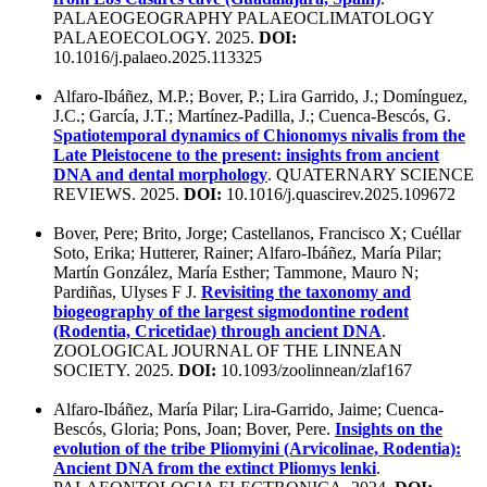
PALAEOGEOGRAPHY PALAEOCLIMATOLOGY
PALAEOECOLOGY. 2025.
DOI:
10.1016/j.palaeo.2025.113325
Alfaro-Ibáñez, M.P.; Bover, P.; Lira Garrido, J.; Domínguez,
J.C.; García, J.T.; Martínez-Padilla, J.; Cuenca-Bescós, G.
Spatiotemporal dynamics of Chionomys nivalis from the
Late Pleistocene to the present: insights from ancient
DNA and dental morphology
. QUATERNARY SCIENCE
REVIEWS. 2025.
DOI:
10.1016/j.quascirev.2025.109672
Bover, Pere; Brito, Jorge; Castellanos, Francisco X; Cuéllar
Soto, Erika; Hutterer, Rainer; Alfaro-Ibáñez, María Pilar;
Martín González, María Esther; Tammone, Mauro N;
Pardiñas, Ulyses F J.
Revisiting the taxonomy and
biogeography of the largest sigmodontine rodent
(Rodentia, Cricetidae) through ancient DNA
.
ZOOLOGICAL JOURNAL OF THE LINNEAN
SOCIETY. 2025.
DOI:
10.1093/zoolinnean/zlaf167
Alfaro-Ibáñez, María Pilar; Lira-Garrido, Jaime; Cuenca-
Bescós, Gloria; Pons, Joan; Bover, Pere.
Insights on the
evolution of the tribe Pliomyini (Arvicolinae, Rodentia):
Ancient DNA from the extinct Pliomys lenki
.