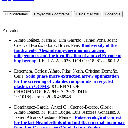
Artículos
Alfaro-Ibáñez, Maria P.; Lira-Garrido, Jaime; Pons, Joan;
Cuenca-Bescós, Gloria; Bover, Pere.
Biodiversity of the
tundra vole, Alexandromys oeconomus: ancient
mitogenomes and the identification of a novel European
haplogroup
. LETHAIA. 2026.
DOI:
10.18261/let.60.1.2
Estremera, Carlos; Alfaro, Pilar; Nerín, Cristina; Domeño,
Celia.
Solid phase micro extraction arrow optimization
for the screening of volatiles compounds in recycled
plastics in GC/MS
. JOURNAL OF
CHROMATOGRAPHY A. 2026.
DOI:
10.1016/j.chroma.2026.466946
Domínguez-García, Ángel C.; Cuenca-Bescós, Gloria;
Alfaro-Ibañez, M. Pilar; Luque, Luis; Alcolea-González, J.
Javier; Alcaraz-Castaño, Manuel.
Palaeoecological context
for the last Neanderthals of inland Iberia: small mammals
from Los Casares cave (Guadalajara, Spain)
.