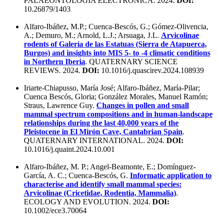
PALAEONTOLOGIA ELECTRONICA. 2024.
DOI:
10.26879/1403
Alfaro-Ibáñez, M.P.; Cuenca-Bescós, G.; Gómez-Olivencia,
A.; Demuro, M.; Arnold, L.J.; Arsuaga, J.L.
Arvicolinae
rodents of Galería de las Estatuas (Sierra de Atapuerca,
Burgos) and insights into MIS 5- to -4 climatic conditions
in Northern Iberia
. QUATERNARY SCIENCE
REVIEWS. 2024.
DOI:
10.1016/j.quascirev.2024.108939
Iriarte-Chiapusso, María José; Alfaro-Ibáñez, María-Pilar;
Cuenca Bescós, Gloria; González Morales, Manuel Ramón;
Straus, Lawrence Guy.
Changes in pollen and small
mammal spectrum compositions and in human-landscape
relationships during the last 40,000 years of the
Pleistocene in El Mirón Cave, Cantabrian Spain
.
QUATERNARY INTERNATIONAL. 2024.
DOI:
10.1016/j.quaint.2024.10.001
Alfaro-Ibáñez, M. P.; Angel-Beamonte, E.; Domínguez-
García, A. C.; Cuenca-Bescós, G.
Informatic application to
characterise and identify small mammal species:
Arvicolinae (Cricetidae, Rodentia, Mammalia)
.
ECOLOGY AND EVOLUTION. 2024.
DOI:
10.1002/ece3.70064