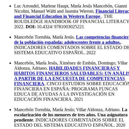
Luc Arrondel, Marlene Haupt, María Jesús Mancebón, Gianni
Nicolini, Manuel Wälti and Jasmira Wiersm.
Financial Litera
and Financial Education in Western Europe
. THE
ROUDLEDGE HANDBOOK OF FINANCIAL LITERACY
2022.
DOI:
10.4324/ 9781003025221
Mancebón Torrubia, María Jesús.
Las competencias financier
de la población española: adolescentes frente a adultos.
.
INDICADORES COMENTADOS SOBRE EL ESTADO D
SISTEMA EDUCATIVO ESPAÑOL. 2022
Mancebón, María Jesús, Ximénez de Embún, Domingo; Villar
Aldonza, Adriano.
HABILIDADES FINANCIERAS Y
HÁBITOS FINANCIEROS SALUDABLES: UN ANÁLIS
A PARTIR DE LA ENCUESTA DE COMPETENCIAS
FINANCIERA
. CINCO ESTUDIOS SOBRE EDUCACIÓ
FINANCIERA EN ESPAÑA: PROGRAMA FUNCAS
EDUCA DE AYUDAS A LA INVESTIGACIÓN EN
EDUCACIÓN FINANCIERA. 2021
Mancebón Torrubia, María Jesús; Villar Aldonza, Adriano.
La
escolarización de los menores de tres años. Una asignatura
pendiente
. INDICADORES COMENTADOS SOBRE EL
ESTADO DEL SISTEMA EDUCATIVO ESPAÑOL. 2020