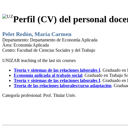
Perfil (CV) del personal doce
Pelet Redón, María Carmen
Departamento:
Departamento de Economía Aplicada
Área:
Economía Aplicada
Centro:
Facultad de Ciencias Sociales y del Trabajo
UNIZAR teaching of the last six courses
Teoría y sistemas de las relaciones laborales I
. Graduado en 
Economía aplicada al trabajo social
. Graduado en Trabajo So
Teoría y sistemas de las relaciones laborales I
. Graduado en 
Teoría de las relaciones laborales/curso adaptación
. Gradua
Categoría profesional:
Prof. Titular Univ.