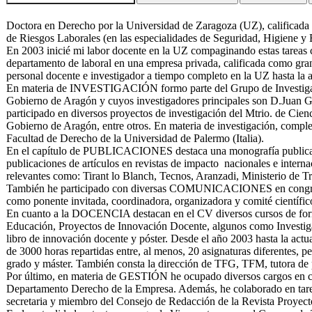
Doctora en Derecho por la Universidad de Zaragoza (UZ), calific
de Riesgos Laborales (en las especialidades de Seguridad, Higiene y
En 2003 inicié mi labor docente en la UZ compaginando estas tareas 
departamento de laboral en una empresa privada, calificada como gr
personal docente e investigador a tiempo completo en la UZ hasta la a
En materia de INVESTIGACIÓN formo parte del Grupo de Investigaci
Gobierno de Aragón y cuyos investigadores principales son D.Juan 
participado en diversos proyectos de investigación del Mtrio. de Cien
Gobierno de Aragón, entre otros. En materia de investigación, complet
Facultad de Derecho de la Universidad de Palermo (Italia).
En el capítulo de PUBLICACIONES destaca una monografía publicada p
publicaciones de artículos en revistas de impacto nacionales e interna
relevantes como: Tirant lo Blanch, Tecnos, Aranzadi, Ministerio de Tra
También he participado con diversas COMUNICACIONES en congresos 
como ponente invitada, coordinadora, organizadora y comité científico
En cuanto a la DOCENCIA destacan en el CV diversos cursos de formac
Educación, Proyectos de Innovación Docente, algunos como Investigad
libro de innovación docente y póster. Desde el año 2003 hasta la act
de 3000 horas repartidas entre, al menos, 20 asignaturas diferentes, pe
grado y máster. También consta la dirección de TFG, TFM, tutora de pr
Por último, en materia de GESTIÓN he ocupado diversos cargos en co
Departamento Derecho de la Empresa. Además, he colaborado en tare
secretaria y miembro del Consejo de Redacción de la Revista Proyect