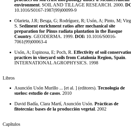
environment
. SOIL AND TILLAGE RESEARCH. 2000.
DO
10.1016/S0167-1987(99)00099-9
Olarieta, J.R; Besga, G; Rodríguez, R; Usón, A; Pinto, M; Virg
S.
Sediment enrichment ratios after mechanical site
preparation for Pinus radiata plantation in the Basque
Country
. GEODERMA. 1999.
DOI:
10.1016/S0016-
7061(99)00063-4
Usón, A; Espinosa, E; Poch, R.
Effectivity of soil conservatio
practices in vineyard soils from Catalonia Region, Spain
.
INTERNATIONAL AGROPHYSICS. 1998
Libros
Asunción Usón Murillo ... [et al. ] (editores).
Tecnología de
suelos: estudio de casos
. 2010
David Badía, Clara Martí, Asunción Usón.
Prácticas de
fitotecnia: bases de la producción vegetal
. 2002
Capítulos