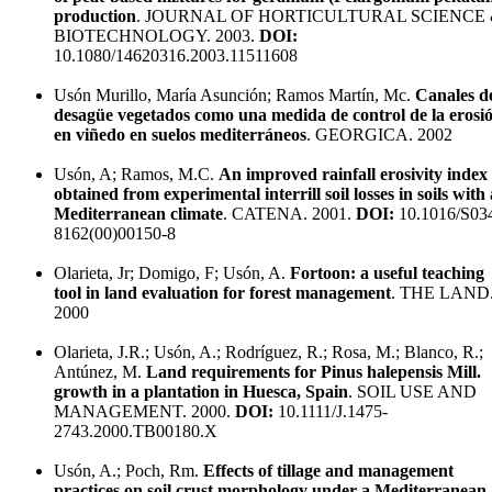
production
. JOURNAL OF HORTICULTURAL SCIENCE
BIOTECHNOLOGY. 2003.
DOI:
10.1080/14620316.2003.11511608
Usón Murillo, María Asunción; Ramos Martín, Mc.
Canales d
desagüe vegetados como una medida de control de la erosi
en viñedo en suelos mediterráneos
. GEORGICA. 2002
Usón, A; Ramos, M.C.
An improved rainfall erosivity index
obtained from experimental interrill soil losses in soils with 
Mediterranean climate
. CATENA. 2001.
DOI:
10.1016/S03
8162(00)00150-8
Olarieta, Jr; Domigo, F; Usón, A.
Fortoon: a useful teaching
tool in land evaluation for forest management
. THE LAND
2000
Olarieta, J.R.; Usón, A.; Rodríguez, R.; Rosa, M.; Blanco, R.;
Antúnez, M.
Land requirements for Pinus halepensis Mill.
growth in a plantation in Huesca, Spain
. SOIL USE AND
MANAGEMENT. 2000.
DOI:
10.1111/J.1475-
2743.2000.TB00180.X
Usón, A.; Poch, Rm.
Effects of tillage and management
practices on soil crust morphology under a Mediterranean