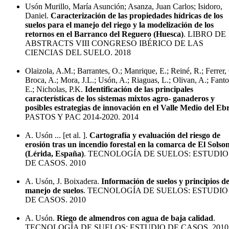
Usón Murillo, María Asunción; Asanza, Juan Carlos; Isidoro,
Daniel.
Caracterización de las propiedades hídricas de los
suelos para el manejo del riego y la modelización de los
retornos en el Barranco del Reguero (Huesca)
. LIBRO DE
ABSTRACTS VIII CONGRESO IBÉRICO DE LAS
CIENCIAS DEL SUELO. 2018
Olaizola, A.M.; Barrantes, O.; Manrique, E.; Reiné, R.; Ferrer, 
Broca, A.; Mora, J.L.; Usón, A.; Riaguas, L.; Olivan, A.; Fanto
E.; Nicholas, P.K.
Identificación de las principales
características de los sistemas mixtos agro- ganaderos y
posibles estrategias de innovación en el Valle Medio del Eb
PASTOS Y PAC 2014-2020. 2014
A. Usón ... [et al. ].
Cartografía y evaluación del riesgo de
erosión tras un incendio forestal en la comarca de El Solso
(Lérida, España)
. TECNOLOGÍA DE SUELOS: ESTUDIO
DE CASOS. 2010
A. Usón, J. Boixadera.
Información de suelos y principios de
manejo de suelos
. TECNOLOGÍA DE SUELOS: ESTUDIO
DE CASOS. 2010
A. Usón.
Riego de almendros con agua de baja calidad
.
TECNOLOGÍA DE SUELOS: ESTUDIO DE CASOS. 2010