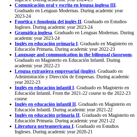
Comunicación oral y escrita en lengua inglesa III
.
Graduado en Lenguas Modernas. During academic year
2023-24
Fonética y fonología del inglés II
. Graduado en Estudios
Ingleses. During academic year 2023-24
Gramática inglesa
. Graduado en Lenguas Modernas. During
academic year 2023-24
Inglés en educación primaria I
. Graduado en Magisterio en
Educación Primaria. During academic year 2022-23
Language and communication in the bilingual classroom
.
Graduado en Magisterio en Educación Infantil. During
academic year 2022-23
Lengua extranjera empresarial (inglés)
. Graduado en
Administración y Dirección de Empresas. During academic
year 2022-23
Inglés en educación infantil I
. Graduado en Magisterio en
Educación Infantil. From the 2021-22 course to the 2022-23
course
Inglés en educación infantil II
. Graduado en Magisterio en
Educación Infantil. During academic year 2021-22
Inglés en educación primaria II
. Graduado en Magisterio en
Educación Primaria. During academic year 2021-22
Literatura norteamericana I
. Graduado en Estudios
Ingleses. During academic year 2020-21