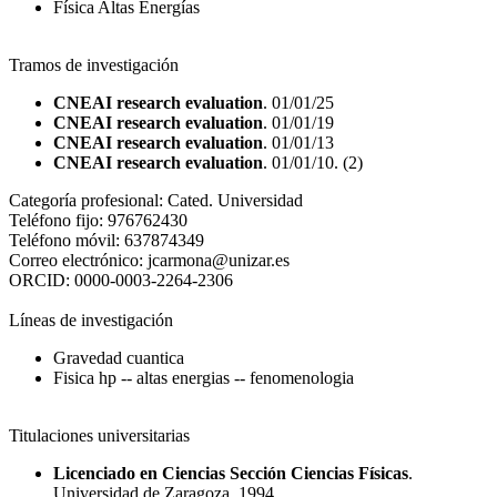
Física Altas Energías
Tramos de investigación
CNEAI research evaluation
. 01/01/25
CNEAI research evaluation
. 01/01/19
CNEAI research evaluation
. 01/01/13
CNEAI research evaluation
. 01/01/10. (2)
Categoría profesional:
Cated. Universidad
Teléfono fijo:
976762430
Teléfono móvil:
637874349
Correo electrónico:
jcarmona@unizar.es
ORCID:
0000-0003-2264-2306
Líneas de investigación
Gravedad cuantica
Fisica hp -- altas energias -- fenomenologia
Titulaciones universitarias
Licenciado en Ciencias Sección Ciencias Físicas
.
Universidad de Zaragoza. 1994