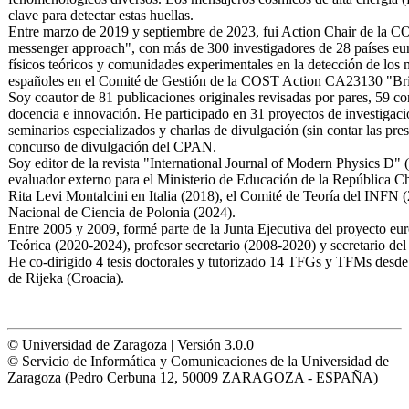
clave para detectar estas huellas.
Entre marzo de 2019 y septiembre de 2023, fui Action Chair de la
messenger approach", con más de 300 investigadores de 28 países eur
físicos teóricos y comunidades experimentales en la detección de los
españoles en el Comité de Gestión de la COST Action CA23130 "Brid
Soy coautor de 81 publicaciones originales revisadas por pares, 59 con
docencia e innovación. He participado en 31 proyectos de investigació
seminarios especializados y charlas de divulgación (sin contar las p
concurso de divulgación del CPAN.
Soy editor de la revista "International Journal of Modern Physics D"
evaluador externo para el Ministerio de Educación de la República 
Rita Levi Montalcini en Italia (2018), el Comité de Teoría del INFN 
Nacional de Ciencia de Polonia (2024).
Entre 2005 y 2009, formé parte de la Junta Ejecutiva del proyecto eu
Teórica (2020-2024), profesor secretario (2008-2020) y secretario 
He co-dirigido 4 tesis doctorales y tutorizado 14 TFGs y TFMs desde 
de Rijeka (Croacia).
© Universidad de Zaragoza | Versión 3.0.0
© Servicio de Informática y Comunicaciones de la Universidad de
Zaragoza (Pedro Cerbuna 12, 50009 ZARAGOZA - ESPAÑA)