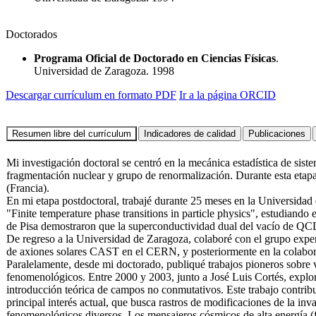
Doctorados
Programa Oficial de Doctorado en Ciencias Físicas
.
Universidad de Zaragoza. 1998
Descargar currículum en formato PDF
Ir a la página ORCID
Mi investigación doctoral se centró en la mecánica estadística de siste
fragmentación nuclear y grupo de renormalización. Durante esta etapa
(Francia).
En mi etapa postdoctoral, trabajé durante 25 meses en la Universidad
"Finite temperature phase transitions in particle physics", estudiand
de Pisa demostraron que la superconductividad dual del vacío de QC
De regreso a la Universidad de Zaragoza, colaboré con el grupo exper
de axiones solares CAST en el CERN, y posteriormente en la colab
Paralelamente, desde mi doctorado, publiqué trabajos pioneros sobre v
fenomenológicos. Entre 2000 y 2003, junto a José Luis Cortés, exploré 
introducción teórica de campos no conmutativos. Este trabajo contrib
principal interés actual, que busca rastros de modificaciones de la inv
fenomenológicos diversos. Los mensajeros cósmicos de alta energía (f