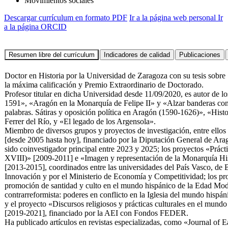
Movimientos sociales
Descargar currículum en formato PDF
Ir a la página web personal
Ir
a la página ORCID
Doctor en Historia por la Universidad de Zaragoza con su tesis sobr
la máxima calificación y Premio Extraordinario de Doctorado.
Profesor titular en dicha Universidad desde 11/09/2020, es autor de los
1591», «Aragón en la Monarquía de Felipe II» y «Alzar banderas contra
palabras. Sátiras y oposición política en Aragón (1590-1626)», «Hist
Ferrer del Río, y «El legado de los Argensola».
Miembro de diversos grupos y proyectos de investigación, entre ello
[desde 2005 hasta hoy], financiado por la Diputación General de Ar
sido coinvestigador principal entre 2023 y 2025; los proyectos «Práct
XVIII)» [2009-2011] e «Imagen y representación de la Monarquía His
[2013-2015], coordinados entre las universidades del País Vasco, de 
Innovación y por el Ministerio de Economía y Competitividad; los pro
promoción de santidad y culto en el mundo hispánico de la Edad Mod
contrarreformista: poderes en conflicto en la Iglesia del mundo hisp
y el proyecto «Discursos religiosos y prácticas culturales en el mun
[2019-2021], financiado por la AEI con Fondos FEDER.
Ha publicado artículos en revistas especializadas, como «Journal of