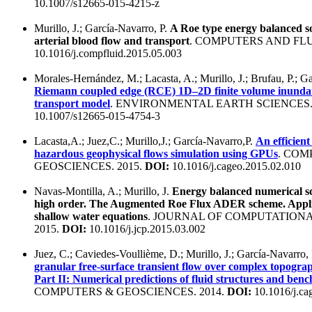
10.1007/s12665-015-4215-z
Murillo, J.; García-Navarro, P.
A Roe type energy balanced s
arterial blood flow and transport
. COMPUTERS AND FLUI
10.1016/j.compfluid.2015.05.003
Morales-Hernández, M.; Lacasta, A.; Murillo, J.; Brufau, P.; G
Riemann coupled edge (RCE) 1D–2D finite volume inundat
transport model
. ENVIRONMENTAL EARTH SCIENCES. 
10.1007/s12665-015-4754-3
Lacasta,A.; Juez,C.; Murillo,J.; García-Navarro,P.
An efficient
hazardous geophysical flows simulation using GPUs
. COM
GEOSCIENCES. 2015.
DOI:
10.1016/j.cageo.2015.02.010
Navas-Montilla, A.; Murillo, J.
Energy balanced numerical s
high order. The Augmented Roe Flux ADER scheme. Applic
shallow water equations
. JOURNAL OF COMPUTATIONA
2015.
DOI:
10.1016/j.jcp.2015.03.002
Juez, C.; Caviedes-Voullième, D.; Murillo, J.; García-Navarro,
granular free-surface transient flow over complex topograp
Part II: Numerical predictions of fluid structures and be
COMPUTERS & GEOSCIENCES. 2014.
DOI:
10.1016/j.ca