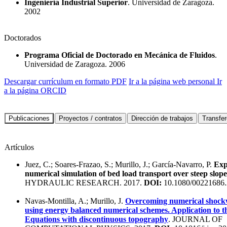
Ingeniería Industrial Superior
. Universidad de Zaragoza.
2002
Doctorados
Programa Oficial de Doctorado en Mecánica de Fluidos
.
Universidad de Zaragoza. 2006
Descargar currículum en formato PDF
Ir a la página web personal
Ir
a la página ORCID
Artículos
Juez, C.; Soares-Frazao, S.; Murillo, J.; García-Navarro, P.
Exp
numerical simulation of bed load transport over steep slope
HYDRAULIC RESEARCH. 2017.
DOI:
10.1080/00221686.
Navas-Montilla, A.; Murillo, J.
Overcoming numerical shock
using energy balanced numerical schemes. Application to 
Equations with discontinuous topography
. JOURNAL OF