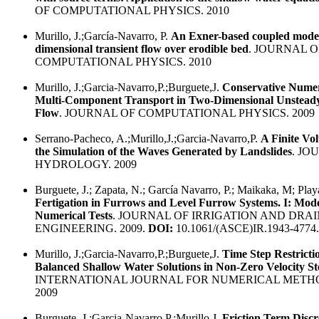
OF COMPUTATIONAL PHYSICS. 2010
Murillo, J.;García-Navarro, P.
An Exner-based coupled model
dimensional transient flow over erodible bed
. JOURNAL O
COMPUTATIONAL PHYSICS. 2010
Murillo, J.;Garcia-Navarro,P.;Burguete,J.
Conservative Numer
Multi-Component Transport in Two-Dimensional Unstead
Flow
. JOURNAL OF COMPUTATIONAL PHYSICS. 2009
Serrano-Pacheco, A.;Murillo,J.;Garcia-Navarro,P.
A Finite Vo
the Simulation of the Waves Generated by Landslides
. JO
HYDROLOGY. 2009
Burguete, J.; Zapata, N.; García Navarro, P.; Maikaka, M; Playa
Fertigation in Furrows and Level Furrow Systems. I: Mode
Numerical Tests
. JOURNAL OF IRRIGATION AND DRA
ENGINEERING. 2009.
DOI:
10.1061/(ASCE)IR.1943-4774
Murillo, J.;Garcia-Navarro,P.;Burguete,J.
Time Step Restrictio
Balanced Shallow Water Solutions in Non-Zero Velocity St
INTERNATIONAL JOURNAL FOR NUMERICAL METHOD
2009
Burguete, J.;Garcia-Navarro,P.;Murillo,J.
Friction Term Discr