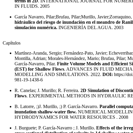
terms in 2D
. INTERNATIONAL JOURNAL FOR NUMER
IN FLUIDS. 2005
García Navarro, Pilar;Brufau, Pilar;Murillo, Javier;Zorraquino,
hidráulico del riesgo de inundación en el meandro de Ranil
simulación numérica.
INGENIERÍA DEL AGUA. 2003
Capítulos
Martínez-Aranda, Sergio; Fernández-Pato, Javier; Echeverribar,
Montilla, Adrian; Morales-Hernández, Mario; Brufau, Pilar; Mur
García-Navarro, Pilar.
Finite Volume Models and Efficient S
(EST) for Shallow Flows
. ADVANCES IN FLUID MECHA
MODELLING AND SIMULATIONS. 2022.
DOI:
https://do
981-19-1438-6
R. Canelas; J. Murillo; R. Ferreira.
2D Simulation of Discont
Flows
. EXPERIMENTAL METHODS IN HYDRAULIC RE
B. Latorre, ;)J. Murillo, ;) P. García-Navarro.
Parallel computa
inundation shallow-water flow.
NUMERICAL MODELLIN
HYDRODYNAMICS FOR WATER RESOURCES . 2008
J. Burguete; P. García-Navarro ; J. Murillo.
Effects of the irre