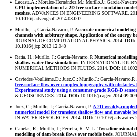
Lacasta,A.; Morales-Hernández,M.; Murillo,J.; García-Navarro
GPU implementation of a 2D free surface simulation model
meshes
. ADVANCES IN ENGINEERING SOFTWARE. 201
10.1016/j.advengsoft.2014.08.007
Murillo, J.; García-Navarro, P.
Accurate numerical modeling 
channels with arbitrary shape. Application of the energy 
JOURNAL OF COMPUTATIONAL PHYSICS. 2014.
DOI:
10.1016/j.jcp.2013.12.040
Ratia, H.; Murillo, J.; García-Navarro, P.
Numerical modelling
shallow water flow simulations
. INTERNATIONAL JOUR
NUMERICAL METHODS IN FLUIDS. 2014.
DOI:
10.1002
Caviedes-Voullième,D.; Juez,C.; Murillo,J.; García-Navarro,P.
free-surface flow over complex topography with obstacles. 
Experimental study using a consumer-grade RGB-D senso
& GEOSCIENCES. 2014.
DOI:
10.1016/j.cageo.2014.09.009
Juez, C.; Murillo, J.; García-Navarro, P.
A 2D weakly-coupled 
numerical model for transient shallow flow and movable b
IN WATER RESOURCES. 2014.
DOI:
10.1016/j.advwatres.
Canelas, R.; Murillo, J.; Ferreira, R. M. L.
Two-dimensional d
modelling of dam-break flows over mobile beds
. JOURNA