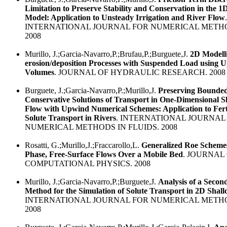
Limitation to Preserve Stability and Conservation in the 
Model: Application to Unsteady Irrigation and River Flow
.
INTERNATIONAL JOURNAL FOR NUMERICAL METHOD
2008
Murillo, J.;Garcia-Navarro,P.;Brufau,P.;Burguete,J.
2D Modelli
erosion/deposition Processes with Suspended Load using U
Volumes
. JOURNAL OF HYDRAULIC RESEARCH. 2008
Burguete, J.;Garcia-Navarro,P.;Murillo,J.
Preserving Bounde
Conservative Solutions of Transport in One-Dimensional 
Flow with Upwind Numerical Schemes: Application to Fert
Solute Transport in Rivers
. INTERNATIONAL JOURNAL
NUMERICAL METHODS IN FLUIDS. 2008
Rosatti, G.;Murillo,J.;Fraccarollo,L.
Generalized Roe Scheme
Phase, Free-Surface Flows Over a Mobile Bed
. JOURNAL
COMPUTATIONAL PHYSICS. 2008
Murillo, J.;Garcia-Navarro,P.;Burguete,J.
Analysis of a Seco
Method for the Simulation of Solute Transport in 2D Shal
INTERNATIONAL JOURNAL FOR NUMERICAL METHOD
2008