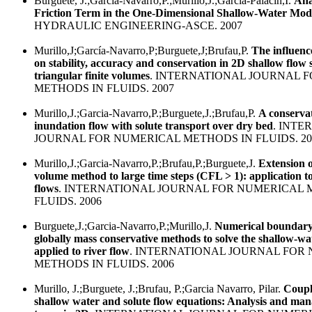
Burguete, J.;Garcia-Navarro,P.;Murillo,J.;Garcia-Palacin,I.
Ana
Friction Term in the One-Dimensional Shallow-Water Mod
HYDRAULIC ENGINEERING-ASCE. 2007
Murillo,J;García-Navarro,P;Burguete,J;Brufau,P.
The influenc
on stability, accuracy and conservation in 2D shallow flow 
triangular finite volumes
. INTERNATIONAL JOURNAL 
METHODS IN FLUIDS. 2007
Murillo,J.;Garcia-Navarro,P.;Burguete,J.;Brufau,P.
A conserva
inundation flow with solute transport over dry bed
. INTE
JOURNAL FOR NUMERICAL METHODS IN FLUIDS. 20
Murillo,J.;Garcia-Navarro,P.;Brufau,P.;Burguete,J.
Extension of
volume method to large time steps (CFL > 1): application t
flows
. INTERNATIONAL JOURNAL FOR NUMERICAL 
FLUIDS. 2006
Burguete,J.;Garcia-Navarro,P.;Murillo,J.
Numerical boundary 
globally mass conservative methods to solve the shallow-w
applied to river flow
. INTERNATIONAL JOURNAL FOR
METHODS IN FLUIDS. 2006
Murillo, J.;Burguete, J.;Brufau, P.;Garcia Navarro, Pilar.
Coupl
shallow water and solute flow equations: Analysis and ma