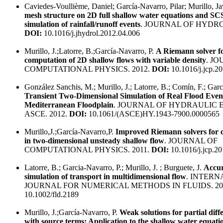
Caviedes-Voullième, Daniel; García-Navarro, Pilar; Murillo, Ja
mesh structure on 2D full shallow water equations and S
simulation of rainfall/runoff events
. JOURNAL OF HYDRO
DOI:
10.1016/j.jhydrol.2012.04.006
Murillo, J.;Latorre, B.;García-Navarro, P.
A Riemann solver f
computation of 2D shallow flows with variable density
. J
COMPUTATIONAL PHYSICS. 2012.
DOI:
10.1016/j.jcp.2
González Sanchis, M.; Murillo, J.; Latorre, B.; Comín, F.; Garc
Transient Two-Dimensional Simulation of Real Flood Event
Mediterranean Floodplain
. JOURNAL OF HYDRAULIC 
ASCE. 2012.
DOI:
10.1061/(ASCE)HY.1943-7900.0000565
Murillo,J.;García-Navarro,P.
Improved Riemann solvers for 
in two-dimensional unsteady shallow flow
. JOURNAL OF
COMPUTATIONAL PHYSICS. 2011.
DOI:
10.1016/j.jcp.20
Latorre, B.; Garcia-Navarro, P.; Murillo, J. ; Burguete, J.
Accur
simulation of transport in multidimensional flow
. INTERN
JOURNAL FOR NUMERICAL METHODS IN FLUIDS. 20
10.1002/fld.2189
Murillo, J.;García-Navarro, P.
Weak solutions for partial diff
with source terms: Application to the shallow water equati