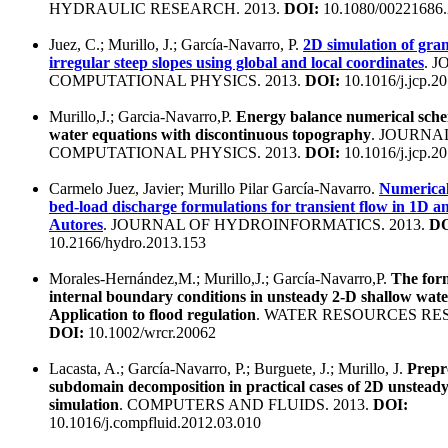
HYDRAULIC RESEARCH. 2013.
DOI:
10.1080/00221686.
Juez, C.; Murillo, J.; García-Navarro, P.
2D simulation of gra
irregular steep slopes using global and local coordinates
. 
COMPUTATIONAL PHYSICS. 2013.
DOI:
10.1016/j.jcp.2
Murillo,J.; Garcia-Navarro,P.
Energy balance numerical sche
water equations with discontinuous topography
. JOURNA
COMPUTATIONAL PHYSICS. 2013.
DOI:
10.1016/j.jcp.2
Carmelo Juez, Javier; Murillo Pilar García-Navarro.
Numerical
bed-load discharge formulations for transient flow in 1D an
Autores
. JOURNAL OF HYDROINFORMATICS. 2013.
DO
10.2166/hydro.2013.153
Morales-Hernández,M.; Murillo,J.; García-Navarro,P.
The form
internal boundary conditions in unsteady 2-D shallow water
Application to flood regulation
. WATER RESOURCES RES
DOI:
10.1002/wrcr.20062
Lacasta, A.; García-Navarro, P.; Burguete, J.; Murillo, J.
Prepro
subdomain decomposition in practical cases of 2D unsteady
simulation
. COMPUTERS AND FLUIDS. 2013.
DOI:
10.1016/j.compfluid.2012.03.010