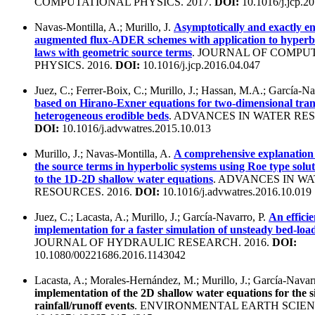
COMPUTATIONAL PHYSICS. 2017.
DOI:
10.1016/j.jcp.2
Navas-Montilla, A.; Murillo, J.
Asymptotically and exactly e
augmented flux-ADER schemes with application to hyperbo
laws with geometric source terms
. JOURNAL OF COMPU
PHYSICS. 2016.
DOI:
10.1016/j.jcp.2016.04.047
Juez, C.; Ferrer-Boix, C.; Murillo, J.; Hassan, M.A.; García-Na
based on Hirano-Exner equations for two-dimensional trans
heterogeneous erodible beds
. ADVANCES IN WATER RES
DOI:
10.1016/j.advwatres.2015.10.013
Murillo, J.; Navas-Montilla, A.
A comprehensive explanation 
the source terms in hyperbolic systems using Roe type solut
to the 1D-2D shallow water equations
. ADVANCES IN W
RESOURCES. 2016.
DOI:
10.1016/j.advwatres.2016.10.019
Juez, C.; Lacasta, A.; Murillo, J.; García-Navarro, P.
An effici
implementation for a faster simulation of unsteady bed-loa
JOURNAL OF HYDRAULIC RESEARCH. 2016.
DOI:
10.1080/00221686.2016.1143042
Lacasta, A.; Morales-Hernández, M.; Murillo, J.; García-Navar
implementation of the 2D shallow water equations for the s
rainfall/runoff events
. ENVIRONMENTAL EARTH SCIENC