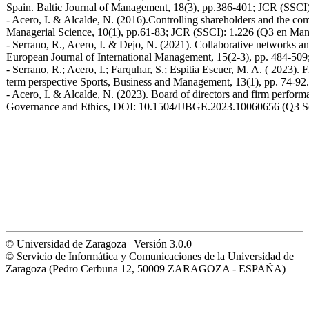
Spain. Baltic Journal of Management, 18(3), pp.386-401; JCR (SSC
- Acero, I. & Alcalde, N. (2016).Controlling shareholders and the com
Managerial Science, 10(1), pp.61-83; JCR (SSCI): 1.226 (Q3 en Ma
- Serrano, R., Acero, I. & Dejo, N. (2021). Collaborative networks and
European Journal of International Management, 15(2-3), pp. 484-5
- Serrano, R.; Acero, I.; Farquhar, S.; Espitia Escuer, M. A. ( 2023). 
term perspective Sports, Business and Management, 13(1), pp. 74-92
- Acero, I. & Alcalde, N. (2023). Board of directors and firm perform
Governance and Ethics, DOI: 10.1504/IJBGE.2023.10060656 (Q3 S
© Universidad de Zaragoza | Versión 3.0.0
© Servicio de Informática y Comunicaciones de la Universidad de
Zaragoza (Pedro Cerbuna 12, 50009 ZARAGOZA - ESPAÑA)