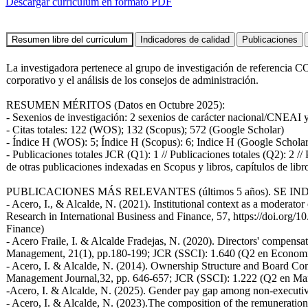
Descargar currículum en formato PDF
La investigadora pertenece al grupo de investigación de referencia 
corporativo y el análisis de los consejos de administración.
RESUMEN MÉRITOS (Datos en Octubre 2025):
- Sexenios de investigación: 2 sexenios de carácter nacional/CNEA
- Citas totales: 122 (WOS); 132 (Scopus); 572 (Google Scholar)
- Índice H (WOS): 5; Índice H (Scopus): 6; Indice H (Google Scholar
- Publicaciones totales JCR (Q1): 1 // Publicaciones totales (Q2): 2 //
de otras publicaciones indexadas en Scopus y libros, capítulos de lib
PUBLICACIONES MÁS RELEVANTES (últimos 5 años). SE 
- Acero, I., & Alcalde, N. (2021). Institutional context as a moderator
Research in International Business and Finance, 57, https://doi.org/
Finance)
- Acero Fraile, I. & Alcalde Fradejas, N. (2020). Directors' compensa
Management, 21(1), pp.180-199; JCR (SSCI): 1.640 (Q2 en Econom
- Acero, I. & Alcalde, N. (2014). Ownership Structure and Board C
Management Journal,32, pp. 646-657; JCR (SSCI): 1.222 (Q2 en M
-Acero, I. & Alcalde, N. (2025). Gender pay gap among non-executive
- Acero, I. & Alcalde, N. (2023).The composition of the remuneration c