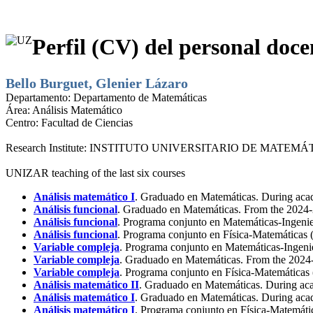
Perfil (CV) del personal doce
Bello Burguet, Glenier Lázaro
Departamento:
Departamento de Matemáticas
Área:
Análisis Matemático
Centro:
Facultad de Ciencias
Research Institute:
INSTITUTO UNIVERSITARIO DE MATEMÁT
UNIZAR teaching of the last six courses
Análisis matemático I
. Graduado en Matemáticas. During aca
Análisis funcional
. Graduado en Matemáticas. From the 2024-
Análisis funcional
. Programa conjunto en Matemáticas-Ingenie
Análisis funcional
. Programa conjunto en Física-Matemáticas 
Variable compleja
. Programa conjunto en Matemáticas-Ingenie
Variable compleja
. Graduado en Matemáticas. From the 2024-
Variable compleja
. Programa conjunto en Física-Matemáticas 
Análisis matemático II
. Graduado en Matemáticas. During ac
Análisis matemático I
. Graduado en Matemáticas. During aca
Análisis matemático I
. Programa conjunto en Física-Matemáti