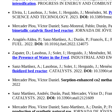
intensification
. PROGRESS IN ENERGY AND COMBUSTI
Elvira, I.; Lasobras, J.; Soler, J.; Herguido, J.; Menéndez, M.
P
SCIENCE AND TECHNOLOGY. 2023.
DOI:
10.3389/frmst
Mercader Plou, Víctor Daniel; Sanz-Monreal, Pablo; Durán, Pa
bimetallic catalytic fixed bed reactor
. JORNADA DE JÓVE
Aragüés-Aldea, P.; Sanz-Martínez, A.; Durán, P.; Francés, E.; 
FUEL. 2022.
DOI:
10.1016/j.fuel.2022.124075
Zapater, D.; Lasobras, J.; Soler, J.; Herguido, J.; Menéndez, M
the Presence of Water in the Feed
. INDUSTRIAL AND E
Sanz-Martínez, A.; Lasobras, J.; Soler, J.; Herguido, J.; Mené
fluidized bed reactor
. CATALYSTS. 2022.
DOI:
10.3390/ca
Mercader Plou, Víctor Daniel.
Sorption-enhanced co2 methanat
2022
Sanz Martínez, Andrés; Durán, Paul; Mercader, Víctor D.; Fran
CATALYSTS. 2022.
DOI:
10.3390/catal12121609
Mercader Plou, Víctor Daniel; Sanz-Martínez, A.; Durán, P.; Fr
production of synthetic natural gas
. JORNADA DE JÓVEN