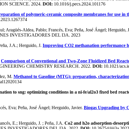
ON SCIENCE. 2024.
DOI:
10.1016/j.pecs.2024.101176
reparation of polymeric-ceramic composite membranes for use in t
.2023.1267374
ul; Aragüés-Aldea, Pablo; Francés, Eva; Peña, José Ángel; Herguido, J
NES INVESTIGADORES DEL I3A. 2023
Peña, J.A.; Herguido, J.
Improving CO2 methanation performance by d
.
Comparison of Conventional and Two-Zone Fluidized Bed Reactors
NGINEERING CHEMISTRY RESEARCH. 2022.
DOI:
10.1021/acs.i
ndez, M.
Methanol to Gasoline (MTG): preparation, characterization 
tal12020134
ion to sng: optimizing conditions in a ni-fe/al2o3 fixed bed react
cés, Eva; Peña, José Ángel; Herguido, Javier.
Biogas Upgrading by C
ancés, E.; Herguido, J. ; Peña, J.A.
Co2 and h2o adsorption-desorption
ES INVESTIGADORES DEL I3A. 2022.
DOI:
10.26754/jjii3a.202