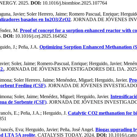
NERGY. 2025.
DOI:
10.1016/j.biombioe.2025.107764
aguna, Javier; Soler Herrero, Jaime; Romero Pascual, Enrique; Herguid
talizadores basados en In2O3/ZrO2
. JORNADA DE JÓVENES INV
enéndez, M.
Proof of concept for a sorption-enhanced reactor with c
5.
DOI:
10.1016/j.cej.2025.164562
guido, J.; Peña, J.A.
Optimizing Sorption Enhanced Methanation (
Javier; Soler, Jaime; Romero-Pascual, Enrique; Herguido, Javier; Men
2.
. JORNADA DE JÓVENES INVESTIGADORES DEL I3A. 2025
imona; Soler Herrero, Jaime; Menéndez, Miguel; Herguido, Javier.
Pro
Sorbent Feeding (CSF)
. JORNADA DE JÓVENES INVESTIGADOR
imona; Soler, Jaime; Menédez, Miguel; Herguido, Javier.
Intensificac
inua de Sorbente (CSF)
. JORNADA DE JÓVENES INVESTIGADOR
rancés, E.; Peña, J.A.; Herguido, J.
Catalytic CO2 methanation for bi
5351
rancés, Eva; Herguido, Javier; Peña, José Angel.
Biogas upgrading by
nd LTA 5A zeolite
. CATALYSIS TODAY. 2024.
DOI:
10.1016/j.catt