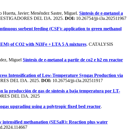
o Huerta, Javier; Menéndez Sastre, Miguel.
Síntesis de e-metanol a
ESTIGADORES DEL I3A. 2025.
DOI:
10.26754/jji-i3a.202511967
ontinuous sorbent feeding (CSF): application to green methanol
SEM) of CO2 with Ni3Fe + LTA 5 A mixtures
. CATALYSIS
éndez, Miguel
Síntesis de e-metanol a partir de co2 e h2 en reactor
cess Intensification of Low-Temperature Syngas Production via
ES DEL I3A. 2025.
DOI:
10.26754/jji-i3a.202511917
ión la producción de gas de síntesis a baja temperatura por LT-
ES DEL I3A. 2025
ogas upgrading using a polytropic fixed bed reactor
.
 intensified methanation (SESaR): Reaction plus water
od.2024.114667