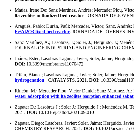
Matías, Irene De; Sanz Martínez, Andrés; Mercader Plou, Vícto
lta zeolites in fluidized bed reactor
. JORNADA DE JÓVENE
Aragüés, Pablo; Durán, Paúl; Mercader, Víctor; Sanz, Andrés; 
Fe/Al2O3 fixed bed reactor
. JORNADA DE JÓVENES INV
Sanz-Martínez, A.; Lasobras, J.; Soler, J.; Herguido, J.; Mené
JOURNAL OF INDUSTRIAL AND ENGINEERING CHEMI
Juárez, Ester; Lasobras Laguna, Javier; Soler, Jaime; Herguid
DOI:
10.3390/membranes11070472
Trifan, Bianca; Lasobras Laguna, Javier; Soler, Jaime; Hergui
hydrogenation
. CATALYSTS. 2021.
DOI:
10.3390/catal11
Rincón, M.; Mercader Plou, Víctor Daniel; Sanz Martínez, A.; D
water adsorption with lta zeolites (sorption enhanced sabati
Zapater D.; Lasobras J.; Soler J.; Herguido J.; Menéndez M.
Te
2021.
DOI:
10.1016/j.cattod.2021.09.010
Zapater, Diego; Lasobras, Javier; Soler, Jaime; Herguido, Jav
CHEMISTRY RESEARCH. 2021.
DOI:
10.1021/acs.iecr.1c