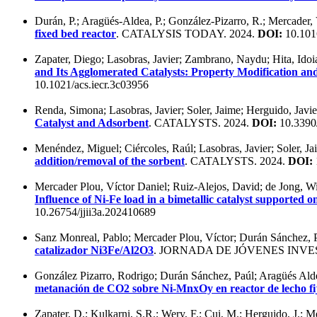
Durán, P.; Aragüés-Aldea, P.; González-Pizarro, R.; Mercader, V
fixed bed reactor
. CATALYSIS TODAY. 2024.
DOI:
10.1016
Zapater, Diego; Lasobras, Javier; Zambrano, Naydu; Hita, Idoi
and Its Agglomerated Catalysts: Property Modification an
10.1021/acs.iecr.3c03956
Renda, Simona; Lasobras, Javier; Soler, Jaime; Herguido, Jav
Catalyst and Adsorbent
. CATALYSTS. 2024.
DOI:
10.3390
Menéndez, Miguel; Ciércoles, Raúl; Lasobras, Javier; Soler, Ja
addition/removal of the sorbent
. CATALYSTS. 2024.
DOI:
Mercader Plou, Víctor Daniel; Ruiz-Alejos, David; de Jong, Wi
Influence of Ni-Fe load in a bimetallic catalyst supported 
10.26754/jjii3a.202410689
Sanz Monreal, Pablo; Mercader Plou, Víctor; Durán Sánchez, P
catalizador Ni3Fe/Al2O3
. JORNADA DE JÓVENES INVES
González Pizarro, Rodrigo; Durán Sánchez, Paúl; Aragüés Alde
metanación de CO2 sobre Ni-MnxOy en reactor de lecho fij
Zapater, D.; Kulkarni, S.R.; Wery, F.; Cui, M.; Herguido, J.;