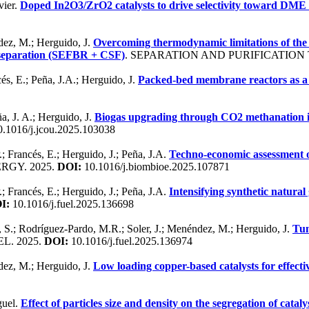
vier.
Doped In2O3/ZrO2 catalysts to drive selectivity toward DME
ndez, M.; Herguido, J.
Overcoming thermodynamic limitations of the 
d separation (SEFBR + CSF)
. SEPARATION AND PURIFICATION
és, E.; Peña, J.A.; Herguido, J.
Packed-bed membrane reactors as a 
a, J. A.; Herguido, J.
Biogas upgrading through CO2 methanation in 
.1016/j.jcou.2025.103038
; Francés, E.; Herguido, J.; Peña, J.A.
Techno-economic assessment of
RGY. 2025.
DOI:
10.1016/j.biombioe.2025.107871
; Francés, E.; Herguido, J.; Peña, J.A.
Intensifying synthetic natural
I:
10.1016/j.fuel.2025.136698
, S.; Rodríguez-Pardo, M.R.; Soler, J.; Menéndez, M.; Herguido, J.
Tun
EL. 2025.
DOI:
10.1016/j.fuel.2025.136974
ndez, M.; Herguido, J.
Low loading copper-based catalysts for effec
guel.
Effect of particles size and density on the segregation of cat