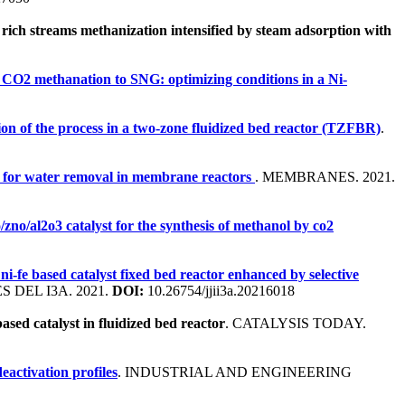
rich streams methanization intensified by steam adsorption with
CO2 methanation to SNG: optimizing conditions in a Ni-
on of the process in a two-zone fluidized bed reactor (TZFBR)
.
for water removal in membrane reactors
. MEMBRANES. 2021.
/zno/al2o3 catalyst for the synthesis of methanol by co2
i-fe based catalyst fixed bed reactor enhanced by selective
 DEL I3A. 2021.
DOI:
10.26754/jjii3a.20216018
ed catalyst in fluidized bed reactor
. CATALYSIS TODAY.
activation profiles
. INDUSTRIAL AND ENGINEERING