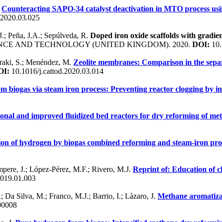
.
Counteracting SAPO-34 catalyst deactivation in MTO process using
.2020.03.025
J.; Peña, J.A.; Sepúlveda, R.
Doped iron oxide scaffolds with gradie
ENCE AND TECHNOLOGY (UNITED KINGDOM). 2020.
DOI:
10.
 Araki, S.; Menéndez, M.
Zeolite membranes: Comparison in the separ
OI:
10.1016/j.cattod.2020.03.014
m biogas via steam iron process: Preventing reactor clogging by i
onal and improved fluidized bed reactors for dry reforming of m
ion of hydrogen by biogas combined reforming and steam-iron pro
èmpere, J.; López-Pérez, M.F.; Rivero, M.J.
Reprint of: Education of c
2019.01.003
; Da Silva, M.; Franco, M.J.; Barrio, I.; Làzaro, J.
Methane aromatizat
00008