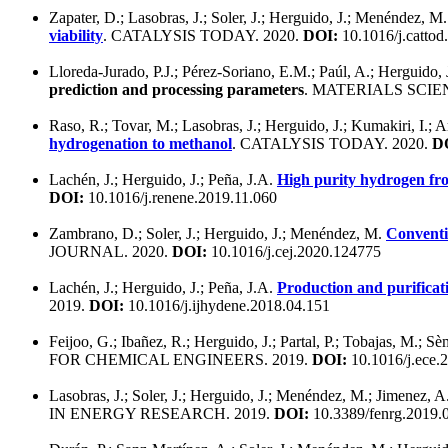
Zapater, D.; Lasobras, J.; Soler, J.; Herguido, J.; Menéndez, M
viability
. CATALYSIS TODAY. 2020.
DOI:
10.1016/j.cattod
Lloreda-Jurado, P.J.; Pérez-Soriano, E.M.; Paúl, A.; Herguido, 
prediction and processing parameters
. MATERIALS SCI
Raso, R.; Tovar, M.; Lasobras, J.; Herguido, J.; Kumakiri, I.;
hydrogenation to methanol
. CATALYSIS TODAY. 2020.
D
Lachén, J.; Herguido, J.; Peña, J.A.
High purity hydrogen fro
DOI:
10.1016/j.renene.2019.11.060
Zambrano, D.; Soler, J.; Herguido, J.; Menéndez, M.
Conventi
JOURNAL. 2020.
DOI:
10.1016/j.cej.2020.124775
Lachén, J.; Herguido, J.; Peña, J.A.
Production and purificat
2019.
DOI:
10.1016/j.ijhydene.2018.04.151
Feijoo, G.; Ibañez, R.; Herguido, J.; Partal, P.; Tobajas, M.; S
FOR CHEMICAL ENGINEERS. 2019.
DOI:
10.1016/j.ece.
Lasobras, J.; Soler, J.; Herguido, J.; Menéndez, M.; Jimenez, A.
IN ENERGY RESEARCH. 2019.
DOI:
10.3389/fenrg.2019.