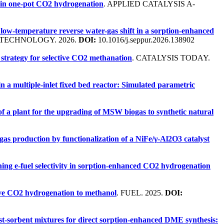
 in one-pot CO2 hydrogenation
. APPLIED CATALYSIS A-
low-temperature reverse water-gas shift in a sorption-enhanced
 TECHNOLOGY. 2026.
DOI:
10.1016/j.seppur.2026.138902
strategy for selective CO2 methanation
. CATALYSIS TODAY.
a multiple-inlet fixed bed reactor: Simulated parametric
 a plant for the upgrading of MSW biogas to synthetic natural
 gas production by functionalization of a NiFe/γ-Al2O3 catalyst
ing e-fuel selectivity in sorption-enhanced CO2 hydrogenation
tive CO2 hydrogenation to methanol
. FUEL. 2025.
DOI:
alyst-sorbent mixtures for direct sorption-enhanced DME synthesis: