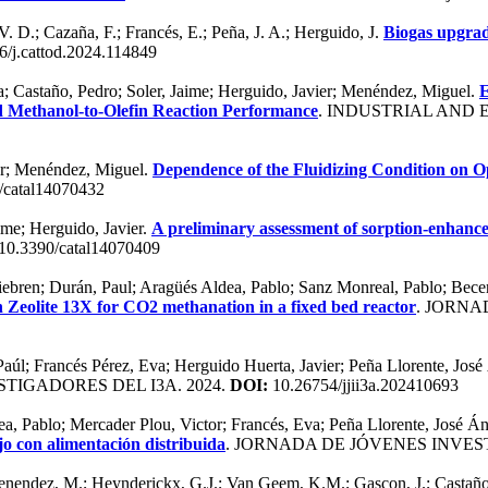
. D.; Cazaña, F.; Francés, E.; Peña, J. A.; Herguido, J.
Biogas upgrad
/j.cattod.2024.114849
a; Castaño, Pedro; Soler, Jaime; Herguido, Javier; Menéndez, Miguel.
E
d Methanol-to-Olefin Reaction Performance
. INDUSTRIAL AND 
ier; Menéndez, Miguel.
Dependence of the Fluidizing Condition on 
/catal14070432
ime; Herguido, Javier.
A preliminary assessment of sorption-enhanced
10.3390/catal14070409
ebren; Durán, Paul; Aragüés Aldea, Pablo; Sanz Monreal, Pablo; Becerr
on Zeolite 13X for CO2 methanation in a fixed bed reactor
. JORNA
aúl; Francés Pérez, Eva; Herguido Huerta, Javier; Peña Llorente, Jos
TIGADORES DEL I3A. 2024.
DOI:
10.26754/jjii3a.202410693
a, Pablo; Mercader Plou, Victor; Francés, Eva; Peña Llorente, José Án
o con alimentación distribuida
. JORNADA DE JÓVENES INVEST
 Menendez, M.; Heynderickx, G.J.; Van Geem, K.M.; Gascon, J.; Castaño