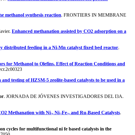
he methanol synthesis reaction
. FRONTIERS IN MEMBRANE
avier.
Enhanced methanation assisted by CO2 adsorption on a
istributed feeding in a Ni-Mn catalyst fixed bed reactor
.
 for Methanol to Olefins. Effect of Reaction Conditions and
ecr.2c00323
and testing of HZSM-5 zeolite-based catalysts to be used in a
or
. JORNADA DE JÓVENES INVESTIGADORES DEL I3A.
O2 Methanation with Ni-, Ni–Fe-, and Ru-Based Catalysts
.
 cycles for multifunctional ni fe based catalysts in the
27050