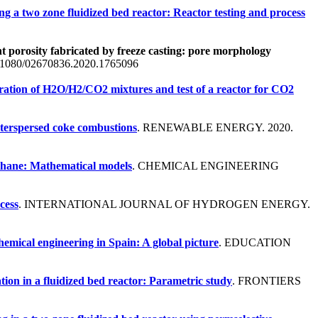
 a two zone fluidized bed reactor: Reactor testing and process
nt porosity fabricated by freeze casting: pore morphology
1080/02670836.2020.1765096
ation of H2O/H2/CO2 mixtures and test of a reactor for CO2
nterspersed coke combustions
. RENEWABLE ENERGY. 2020.
ethane: Mathematical models
. CHEMICAL ENGINEERING
cess
. INTERNATIONAL JOURNAL OF HYDROGEN ENERGY.
hemical engineering in Spain: A global picture
. EDUCATION
ion in a fluidized bed reactor: Parametric study
. FRONTIERS