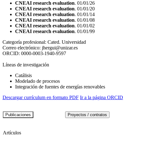
CNEAI research evaluation
. 01/01/26
CNEAI research evaluation
. 01/01/20
CNEAI research evaluation
. 01/01/14
CNEAI research evaluation
. 01/01/08
CNEAI research evaluation
. 01/01/02
CNEAI research evaluation
. 01/01/99
Categoría profesional:
Cated. Universidad
Correo electrónico:
jhergui@unizar.es
ORCID:
0000-0003-1940-9597
Líneas de investigación
Catálisis
Modelado de procesos
Integración de fuentes de energías renovables
Descargar currículum en formato PDF
Ir a la página ORCID
Artículos