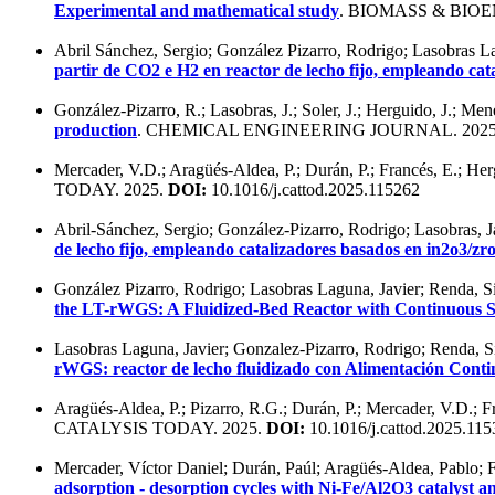
Experimental and mathematical study
. BIOMASS & BIOE
Abril Sánchez, Sergio; González Pizarro, Rodrigo; Lasobras L
partir de CO2 e H2 en reactor de lecho fijo, empleando ca
González-Pizarro, R.; Lasobras, J.; Soler, J.; Herguido, J.; M
production
. CHEMICAL ENGINEERING JOURNAL. 202
Mercader, V.D.; Aragüés-Aldea, P.; Durán, P.; Francés, E.; Her
TODAY. 2025.
DOI:
10.1016/j.cattod.2025.115262
Abril-Sánchez, Sergio; González-Pizarro, Rodrigo; Lasobras, 
de lecho fijo, empleando catalizadores basados en in2o3/zro
González Pizarro, Rodrigo; Lasobras Laguna, Javier; Renda, S
the LT-rWGS: A Fluidized-Bed Reactor with Continuous 
Lasobras Laguna, Javier; Gonzalez-Pizarro, Rodrigo; Renda, S
rWGS: reactor de lecho fluidizado con Alimentación Cont
Aragüés-Aldea, P.; Pizarro, R.G.; Durán, P.; Mercader, V.D.; F
CATALYSIS TODAY. 2025.
DOI:
10.1016/j.cattod.2025.11
Mercader, Víctor Daniel; Durán, Paúl; Aragüés-Aldea, Pablo; F
adsorption - desorption cycles with Ni-Fe/Al2O3 catalyst a