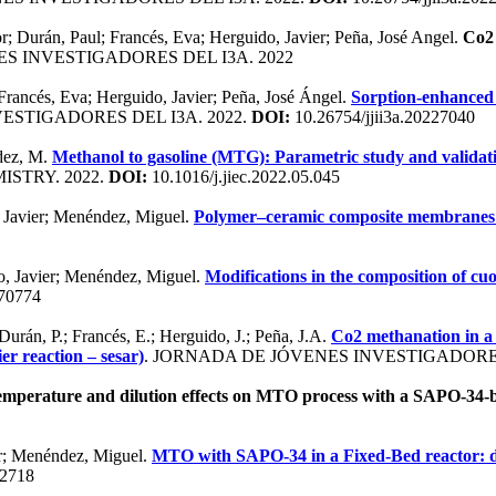
r; Durán, Paul; Francés, Eva; Herguido, Javier; Peña, José Angel.
Co2 
S INVESTIGADORES DEL I3A. 2022
Francés, Eva; Herguido, Javier; Peña, José Ángel.
Sorption-enhanced 
ESTIGADORES DEL I3A. 2022.
DOI:
10.26754/jjii3a.20227040
ndez, M.
Methanol to gasoline (MTG): Parametric study and validati
STRY. 2022.
DOI:
10.1016/j.jiec.2022.05.045
o, Javier; Menéndez, Miguel.
Polymer–ceramic composite membranes 
do, Javier; Menéndez, Miguel.
Modifications in the composition of cuo
070774
urán, P.; Francés, E.; Herguido, J.; Peña, J.A.
Co2 methanation in a n
er reaction – sesar)
. JORNADA DE JÓVENES INVESTIGADORES
mperature and dilution effects on MTO process with a SAPO-34-bas
ier; Menéndez, Miguel.
MTO with SAPO-34 in a Fixed-Bed reactor: de
02718