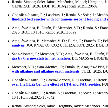
Renda, Simona; Soler, Jaime; Menéndez, Miguel; Herguido, Ja
GENERAL. 2026.
DOI:
10.1016/j.apcata.2025.120682
González-Pizarro, R.; Lasobras, J.; Renda, S.; Soler, J.; Mené
fluidized bed reactor with continuous sorbent feeding an
Aragüés-Aldea, P.; Durán, P.; Mercader, V.D.; Renda, S.; Franc
2026.
DOI:
10.1016/j.cattod.2026.115899
Aragüés-Aldea, P.; Mercader, V. D.; Durán, P.; Francés, E.; Peñ
analysis
. JOURNAL OF CO2 UTILIZATION. 2025.
DOI:
10
Sanz-Monreal, P.; Mercader, V.D.; Aragüés-Aldea, P.; Durán, P.
gas by thermocatalytic methanation
. BIOMASS & BIOENE
Mercader, V.D.; Sanz-Monreal, P.; Durán, P.; Aragüés-Aldea, P.
with alkaline and alkaline-earth materials
. FUEL. 2025.
DO
González-Pizarro, R.; Calero-Berrocal, R.; Lasobras, J.; Renda
over In2O3/ZrO2: The effect of LTA and FAU zeolites
. FU
González-Pizarro, R.; Renda, S.; Lasobras, J.; Soler, J.; Mené
10.1016/j.fuel.2025.137642
Renda, Simona; Soler, Jaime; Herguido, Javier; Menéndez, Mi