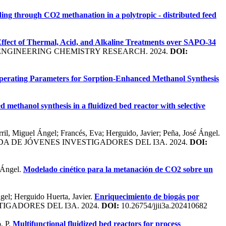
ing through CO2 methanation in a polytropic - distributed feed
ffect of Thermal, Acid, and Alkaline Treatments over SAPO-34
ENGINEERING CHEMISTRY RESEARCH. 2024.
DOI:
Operating Parameters for Sorption-Enhanced Methanol Synthesis
 methanol synthesis in a fluidized bed reactor with selective
il, Miguel Ángel; Francés, Eva; Herguido, Javier; Peña, José Ángel.
DA DE JÓVENES INVESTIGADORES DEL I3A. 2024.
DOI:
é Ángel.
Modelado cinético para la metanación de CO2 sobre un
gel; Herguido Huerta, Javier.
Enriquecimiento de biogás por
IGADORES DEL I3A. 2024.
DOI:
10.26754/jjii3a.202410682
, P.
Multifunctional fluidized bed reactors for process