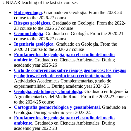
UNIZAR teaching of the last six courses
Hidrogeología
. Graduado en Geología. From the 2023-24
course to the 2026-27 course
Riesgos geológicos
. Graduado en Geología. From the 2022-
23 course to the 2026-27 course
Geomorfología
. Graduado en Geología. From the 2020-21
course to the 2026-27 course
Ingeniería geológica
. Graduado en Geología. From the
2020-21 course to the 2026-27 course
Fundamentos de geología para el estudio del medio
ambiente
. Graduado en Ciencias Ambientales. During
academic year 2025-26
Ciclo de conferencias sobre riesgos geológicos: los riesgos
geológicos. el reto de reducir su creciente impacto
.
Actividades Académicas Complementarias, grado de
experimentalidad 1. During academic year 2024-25
Geología, edafología y climatología
. Graduado en Ingeniería
Agroalimentaria y del Medio Rural. From the 2022-23 course
to the 2024-25 course
Cartografía geomorfológica y geoambiental
. Graduado en
Geología. During academic year 2023-24
Fundamentos de geología para el estudio del medio
ambiente
. Graduado en Ciencias Ambientales. During
academic year 2022-23