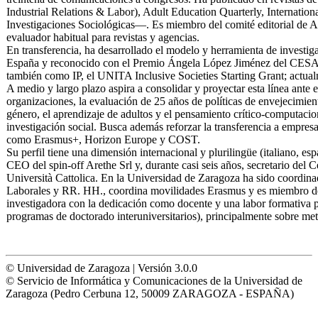
Industrial Relations & Labor), Adult Education Quarterly, Internatio
Investigaciones Sociológicas—. Es miembro del comité editorial de A
evaluador habitual para revistas y agencias.
En transferencia, ha desarrollado el modelo y herramienta de investi
España y reconocido con el Premio Ángela López Jiménez del CES
también como IP, el UNITA Inclusive Societies Starting Grant; ac
A medio y largo plazo aspira a consolidar y proyectar esta línea ante e
organizaciones, la evaluación de 25 años de políticas de envejecimie
género, el aprendizaje de adultos y el pensamiento crítico-computacional
investigación social. Busca además reforzar la transferencia a empre
como Erasmus+, Horizon Europe y COST.
Su perfil tiene una dimensión internacional y plurilingüe (italiano, es
CEO del spin-off Arethe Srl y, durante casi seis años, secretario de
Università Cattolica. En la Universidad de Zaragoza ha sido coordina
Laborales y RR. HH., coordina movilidades Erasmus y es miembro de
investigadora con la dedicación como docente y una labor formativa 
programas de doctorado interuniversitarios), principalmente sobre met
© Universidad de Zaragoza | Versión 3.0.0
© Servicio de Informática y Comunicaciones de la Universidad de
Zaragoza (Pedro Cerbuna 12, 50009 ZARAGOZA - ESPAÑA)