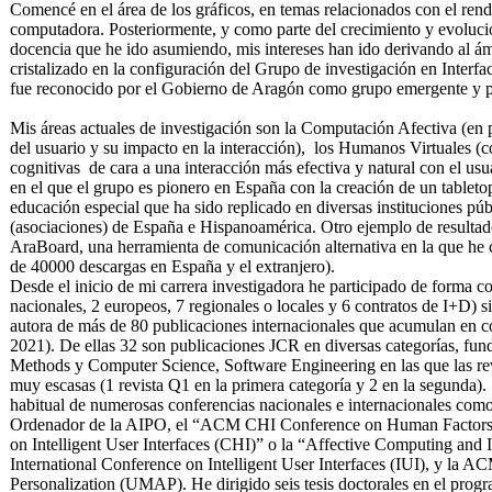
Comencé en el área de los gráficos, en temas relacionados con el rend
computadora. Posteriormente, y como parte del crecimiento y evoluci
docencia que he ido asumiendo, mis intereses han ido derivando al ám
cristalizado en la configuración del Grupo de investigación en Interf
fue reconocido por el Gobierno de Aragón como grupo emergente y p
Mis áreas actuales de investigación son la Computación Afectiva (en pa
del usuario y su impacto en la interacción), los Humanos Virtuales (c
cognitivas de cara a una interacción más efectiva y natural con el usua
en el que el grupo es pionero en España con la creación de un tablet
educación especial que ha sido replicado en diversas instituciones pú
(asociaciones) de España e Hispanoamérica. Otro ejemplo de resultado
AraBoard, una herramienta de comunicación alternativa en la que he 
de 40000 descargas en España y el extranjero).
Desde el inicio de mi carrera investigadora he participado de forma 
nacionales, 2 europeos, 7 regionales o locales y 6 contratos de I+D) s
autora de más de 80 publicaciones internacionales que acumulan en c
2021). De ellas 32 son publicaciones JCR en diversas categorías, 
Methods y Computer Science, Software Engineering en las que las revi
muy escasas (1 revista Q1 en la primera categoría y 2 en la segunda)
habitual de numerosas conferencias nacionales e internacionales como
Ordenador de la AIPO, el “ACM CHI Conference on Human Factors i
on Intelligent User Interfaces (CHI)” o la “Affective Computing and 
International Conference on Intelligent User Interfaces (IUI), y la
Personalization (UMAP). He dirigido seis tesis doctorales en el prog