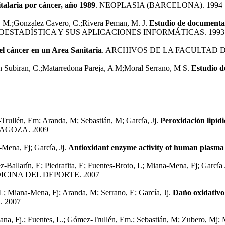
talaria por cáncer, año 1989
. NEOPLASIA (BARCELONA). 1994
E. M.;Gonzalez Cavero, C.;Rivera Peman, M. J.
Estudio de documentac
OESTADÍSTICA Y SUS APLICACIONES INFORMÁTICAS. 1993
el cáncer en un Area Sanitaria
. ARCHIVOS DE LA FACULTAD 
en Subiran, C.;Matarredona Pareja, A M;Moral Serrano, M S.
Estudio d
Trullén, Em; Aranda, M; Sebastián, M; García, Jj.
Peroxidación lipídi
AGOZA. 2009
-Mena, Fj; García, Jj.
Antioxidant enzyme activity of human plasma f
Ballarín, E; Piedrafita, E; Fuentes-Broto, L; Miana-Mena, Fj; García 
ICINA DEL DEPORTE. 2007
L; Miana-Mena, Fj; Aranda, M; Serrano, E; García, Jj.
Daño oxidativo 
 2007
; Miana, Fj.; Fuentes, L.; Gómez-Trullén, Em.; Sebastián, M; Zubero, Mj