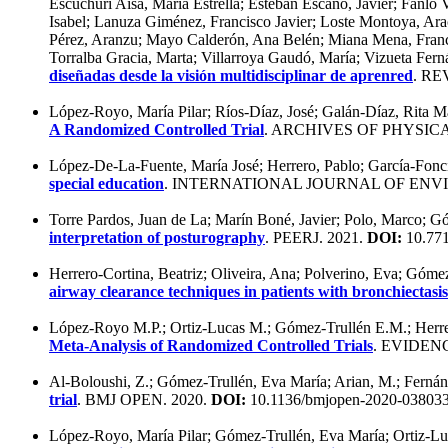
Escuchuri Aísa, María Estrella; Esteban Escaño, Javier; Fanl
Isabel; Lanuza Giménez, Francisco Javier; Loste Montoya, Arac
Pérez, Aranzu; Mayo Calderón, Ana Belén; Miana Mena, Francis
Torralba Gracia, Marta; Villarroya Gaudó, María; Vizueta Fern
diseñadas desde la visión multidisciplinar de aprenred
. R
López-Royo, María Pilar; Ríos-Díaz, José; Galán-Díaz, Rita M
A Randomized Controlled Trial
. ARCHIVES OF PHYSIC
López-De-La-Fuente, María José; Herrero, Pablo; García-Fonc
special education
. INTERNATIONAL JOURNAL OF ENV
Torre Pardos, Juan de La; Marín Boné, Javier; Polo, Marco; G
interpretation of posturography
. PEERJ. 2021.
DOI:
10.771
Herrero-Cortina, Beatriz; Oliveira, Ana; Polverino, Eva; Góme
airway clearance techniques in patients with bronchiectasis
López-Royo M.P.; Ortiz-Lucas M.; Gómez-Trullén E.M.; Herr
Meta-Analysis of Randomized Controlled Trials
. EVIDEN
Al-Boloushi, Z.; Gómez-Trullén, Eva María; Arian, M.; Fernánd
trial
. BMJ OPEN. 2020.
DOI:
10.1136/bmjopen-2020-03803
López-Royo, María Pilar; Gómez-Trullén, Eva María; Ortiz-Luc