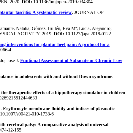
PEN. 2020.
DOI:
10.1136/bmjopen-2019-034304
antar fasciitis: A systematic review
. JOURNAL OF
amante, Natalia; Gómez-Trullén, Eva Mª; Lucia, Alejandro;
SICAL ACTIVITY. 2019.
DOI:
10.1123/japa.2018-0122
g interventions for plantar heel pain: A protocol for a
1066-4
do, Jose J.
Funtional Assessment of Subacute or Chronic Low
 balance in adolescents with and without Down syndrome
.
 the therapeutic effects of a hippotherapy simulator in children
/0269215512444633
J.
Erythrocyte membrane fluidity and indices of plasmatic
10.1007/s00421-010-1738-6
ith cerebral palsy: A comparative analysis of universal
474-12-155