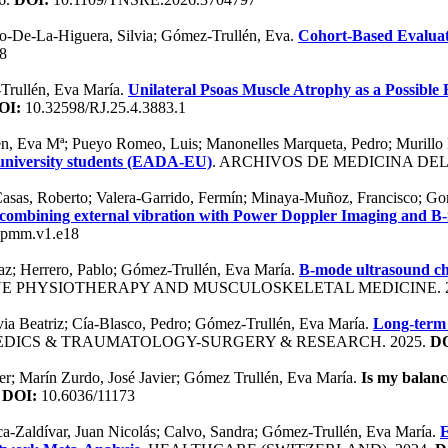
o-De-La-Higuera, Silvia; Gómez-Trullén, Eva.
Cohort-Based Evaluati
8
-Trullén, Eva María.
Unilateral Psoas Muscle Atrophy as a Possible
OI:
10.32598/RJ.25.4.3883.1
én, Eva Mª; Pueyo Romeo, Luis; Manonelles Marqueta, Pedro; Murillo L
n university students (EADA-EU)
. ARCHIVOS DE MEDICINA DEL
 Casas, Roberto; Valera-Garrido, Fermín; Minaya-Muñoz, Francisco; G
y combining external vibration with Power Doppler Imaging and 
ipmm.v1.e18
az; Herrero, Pablo; Gómez-Trullén, Eva María.
B-mode ultrasound cha
IVE PHYSIOTHERAPY AND MUSCULOSKELETAL MEDICINE. 2
via Beatriz; Cía-Blasco, Pedro; Gómez-Trullén, Eva María.
Long-term 
EDICS & TRAUMATOLOGY-SURGERY & RESEARCH. 2025.
DO
ier; Marín Zurdo, José Javier; Gómez Trullén, Eva María.
Is my balanc
.
DOI:
10.6036/11173
ca-Zaldívar, Juan Nicolás; Calvo, Sandra; Gómez-Trullén, Eva María.
E