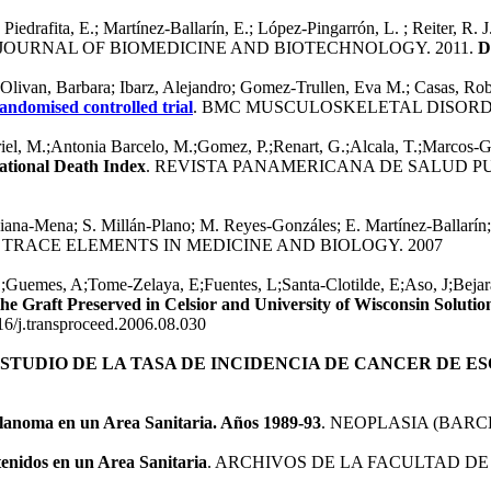
iedrafita, E.; Martínez-Ballarín, E.; López-Pingarrón, L. ; Reiter, R. J.
 JOURNAL OF BIOMEDICINE AND BIOTECHNOLOGY. 2011.
D
 Olivan, Barbara; Ibarz, Alejandro; Gomez-Trullen, Eva M.; Casas, Ro
randomised controlled trial
. BMC MUSCULOSKELETAL DISORDE
iel, M.;Antonia Barcelo, M.;Gomez, P.;Renart, G.;Alcala, T.;Marcos-
ational Death Index
. REVISTA PANAMERICANA DE SALUD P
ana-Mena; S. Millán-Plano; M. Reyes-Gonzáles; E. Martínez-Ballarín; 
 TRACE ELEMENTS IN MEDICINE AND BIOLOGY. 2007
D;Guemes, A;Tome-Zelaya, E;Fuentes, L;Santa-Clotilde, E;Aso, J;Bej
the Graft Preserved in Celsior and University of Wisconsin Soluti
6/j.transproceed.2006.08.030
STUDIO DE LA TASA DE INCIDENCIA DE CANCER DE ESOF
elanoma en un Area Sanitaria. Años 1989-93
. NEOPLASIA (BARC
tenidos en un Area Sanitaria
. ARCHIVOS DE LA FACULTAD DE