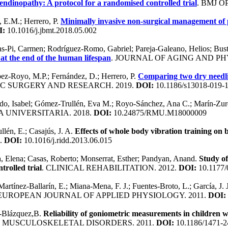
tendinopathy: A protocol for a randomised controlled trial
. BMJ O
 E.M.; Herrero, P.
Minimally invasive non-surgical management of pl
I:
10.1016/j.jbmt.2018.05.002
s-Pi, Carmen; Rodríguez-Romo, Gabriel; Pareja-Galeano, Helios; Bust
 at the end of the human lifespan
. JOURNAL OF AGING AND PHY
pez-Royo, M.P.; Fernández, D.; Herrero, P.
Comparing two dry needlin
C SURGERY AND RESEARCH. 2019.
DOI:
10.1186/s13018-019-
edo, Isabel; Gómez-Trullén, Eva M.; Royo-Sánchez, Ana C.; Marín-Zur
A UNIVERSITARIA. 2018.
DOI:
10.24875/RMU.M18000009
lén, E.; Casajús, J. A.
Effects of whole body vibration training on
.
DOI:
10.1016/j.ridd.2013.06.015
, Elena; Casas, Roberto; Monserrat, Esther; Pandyan, Anand.
Study of
trolled trial
. CLINICAL REHABILITATION. 2012.
DOI:
10.1177
Martínez-Ballarín, E.; Miana-Mena, F. J.; Fuentes-Broto, L.; García, J. 
 EUROPEAN JOURNAL OF APPLIED PHYSIOLOGY. 2011.
DOI:
n-Blázquez,B.
Reliability of goniometric measurements in children w
C MUSCULOSKELETAL DISORDERS. 2011.
DOI:
10.1186/1471-2