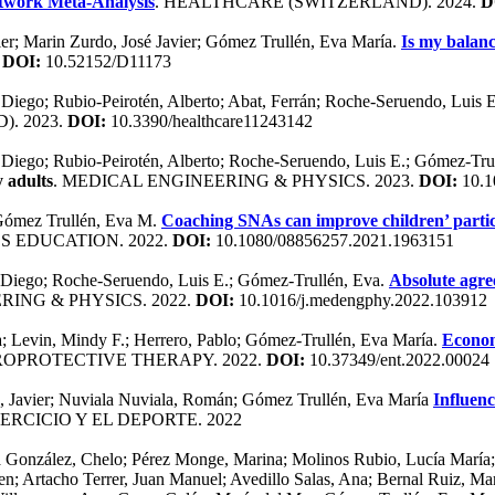
twork Meta-Analysis
. HEALTHCARE (SWITZERLAND). 2024.
D
er; Marin Zurdo, José Javier; Gómez Trullén, Eva María.
Is my balanc
.
DOI:
10.52152/D11173
o, Diego; Rubio-Peirotén, Alberto; Abat, Ferrán; Roche-Seruendo, Luis
. 2023.
DOI:
10.3390/healthcare11243142
o, Diego; Rubio-Peirotén, Alberto; Roche-Seruendo, Luis E.; Gómez-Tr
y adults
. MEDICAL ENGINEERING & PHYSICS. 2023.
DOI:
10.1
 Gómez Trullén, Eva M.
Coaching SNAs can improve children’ participa
S EDUCATION. 2022.
DOI:
10.1080/08856257.2021.1963151
o, Diego; Roche-Seruendo, Luis E.; Gómez-Trullén, Eva.
Absolute agre
RING & PHYSICS. 2022.
DOI:
10.1016/j.medengphy.2022.103912
a; Levin, Mindy F.; Herrero, Pablo; Gómez-Trullén, Eva María.
Econom
ROPROTECTIVE THERAPY. 2022.
DOI:
10.37349/ent.2022.00024
a, Javier; Nuviala Nuviala, Román; Gómez Trullén, Eva María
Influenc
RCICIO Y EL DEPORTE. 2022
ra González, Chelo; Pérez Monge, Marina; Molinos Rubio, Lucía María;
n; Artacho Terrer, Juan Manuel; Avedillo Salas, Ana; Bernal Ruiz, Mar