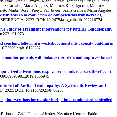
ía Pilar; Gracia Cazorro, María Teresa; Hernández Ortega, Blanca
ínez Carballo, María Ángeles; Martínez Ruiz, Ignacio; Martínez
to Martín, José ; Pueyo Val, Javier; Saenz Galilea, María Ángeles;
e rúbricas en la evaluación de competencias transversales,
SFERENCIA. 2022.
DOI:
10.26754/ojs_reiit/eiit.202216774
ve Study of Treatment Interventions for Patellar Tendinopathy:
r.2021.01.073
ed coaching following a workshop: assistants capacity building in
10.3390/ijerph18126332
 monitor patients with balance disorders and improve clinical
mputerized adventitious respiratory sounds to assess the effects of
080/09593985.2019.1566945
reatment of Patellar Tendinopathy: A Systematic Review and
. 2020.
DOI:
10.1155/2020/8706283
g interventions for plantar heel pain: a randomised controlled
l-Boloushi, Zaid; Hamam-Alcober, Yasmina; Herrero, Pablo.