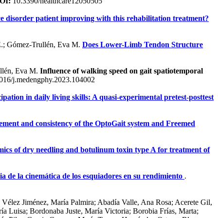
OI:
10.3390/healthcare12050505
e disorder patient improving with this rehabilitation treatment?
 E.; Gómez-Trullén, Eva M.
Does Lower-Limb Tendon Structure
ullén, Eva M.
Influence of walking speed on gait spatiotemporal
016/j.medengphy.2023.104002
tion in daily living skills: A quasi-experimental pretest-posttest
ement and consistency of the OptoGait system and Freemed
ics of dry needling and botulinum toxin type A for treatment of
ia de la cinemática de los esquiadores en su rendimiento
.
 Vélez Jiménez, María Palmira; Abadía Valle, Ana Rosa; Acerete Gil,
ía Luisa; Bordonaba Juste, María Victoria; Borobia Frías, Marta;