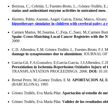
Berzosa, C.; Cebrián, I.; Fuentes-Broto, L.; Gómez-Trullén, E.; P
status and antioxidant enzyme activities in untrained men
.
Herrero, Pablo; Asensio, Angel; Garcia, Elena; Marco, Alvaro;
hippotherapy simulator in children with cerebral palsy: a 
Carmen Martos, M.;Saurina, C.;Feja, C.;Saez, M.;Carmen Burr
Spain: Cross-Matching Local Cancer Registries with the N
2009
C.D. Albendea; E.M. Gómez-Trullén; L. Fuentes-Broto; F.J. Mi
damage in synaptosomes due to aluminium
. JOURNAL OF
Garcia-Gil, F.A;Gonzalvo, E;Garcia-Garcia, J.J;Albendea, C.
Peroxidation in Ischemia-Reperfusion Oxidative Injury of 
TRANSPLANTATION PROCEEDINGS. 2006.
DOI:
10.101
Bernal Perez, M.;Gomez Trullen, E M.
APORTACION AL E
(BARCELONA). 1995
Gómez Trullén, Eva María Pilar.
Aportación al estudio de m
Gómez Trullén, Eva María Pilar.
Validez de los resultados ob