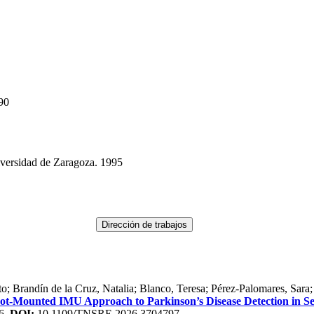
90
iversidad de Zaragoza. 1995
o; Brandín de la Cruz, Natalia; Blanco, Teresa; Pérez-Palomares, Sar
oot-Mounted IMU Approach to Parkinson’s Disease Detection in Se
6.
DOI:
10.1109/TNSRE.2026.3704797