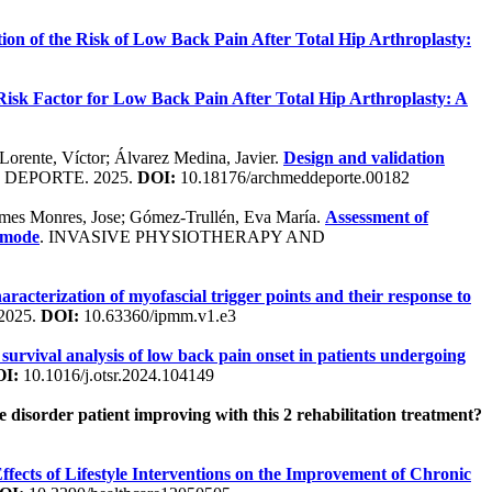
on of the Risk of Low Back Pain After Total Hip Arthroplasty:
 Risk Factor for Low Back Pain After Total Hip Arthroplasty: A
orente, Víctor; Álvarez Medina, Javier.
Design and validation
 DEPORTE. 2025.
DOI:
10.18176/archmeddeporte.00182
omes Monres, Jose; Gómez-Trullén, Eva María.
Assessment of
B-mode
. INVASIVE PHYSIOTHERAPY AND
racterization of myofascial trigger points and their response to
025.
DOI:
10.63360/ipmm.v1.e3
survival analysis of low back pain onset in patients undergoing
I:
10.1016/j.otsr.2024.104149
e disorder patient improving with this 2 rehabilitation treatment?
ffects of Lifestyle Interventions on the Improvement of Chronic