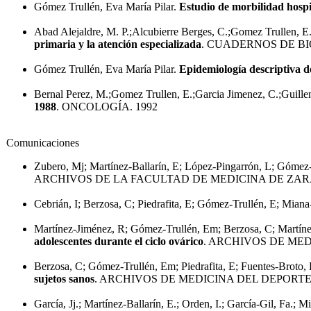
Gómez Trullén, Eva María Pilar.
Estudio de morbilidad hospi
Abad Alejaldre, M. P.;Alcubierre Berges, C.;Gomez Trullen, 
primaria y la atención especializada
. CUADERNOS DE BI
Gómez Trullén, Eva María Pilar.
Epidemiología descriptiva d
Bernal Perez, M.;Gomez Trullen, E.;Garcia Jimenez, C.;Guill
1988
. ONCOLOGÍA. 1992
Comunicaciones
Zubero, Mj; Martínez-Ballarín, E; López-Pingarrón, L; Gómez-
ARCHIVOS DE LA FACULTAD DE MEDICINA DE ZAR
Cebrián, I; Berzosa, C; Piedrafita, E; Gómez-Trullén, E; Miana
Martínez-Jiménez, R; Gómez-Trullén, Em; Berzosa, C; Martínez-
adolescentes durante el ciclo ovárico
. ARCHIVOS DE MED
Berzosa, C; Gómez-Trullén, Em; Piedrafita, E; Fuentes-Broto, 
sujetos sanos
. ARCHIVOS DE MEDICINA DEL DEPORTE.
García, Jj.; Martínez-Ballarín, E.; Orden, I.; García-Gil, Fa.