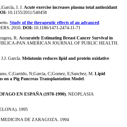
;García, J. J.
Acute exercise increases plasma total antioxidant
OI:
10.1155/2011/540458
berto.
Study of the therapeutic effects of an advanced
RS. 2010.
DOI:
10.1186/1471-2474-11-71
Gragera, R.
Accurately Estimating Breast Cancer Survival in
UBLICA-PAN AMERICAN JOURNAL OF PUBLIC HEALTH.
J.J. García.
Melatonin reduces lipid and protein oxidative
arano, C;Garrido, N;Garcia, C;Gomez, E;Sanchez, M.
Lipid
ons on a Pig Pancreas Transplantation Model
.
AGO EN ESPAÑA (1978-1990)
. NEOPLASIA
ELONA). 1995
 MEDICINA DE ZARAGOZA. 1994