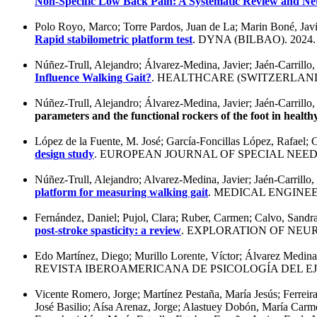
Non-Specific Low Back Pain: A Systematic Review and Ne
Polo Royo, Marco; Torre Pardos, Juan de La; Marin Boné, Javi
Rapid stabilometric platform test
. DYNA (BILBAO). 2024
Núñez-Trull, Alejandro; Álvarez-Medina, Javier; Jaén-Carrill
Influence Walking Gait?
. HEALTHCARE (SWITZERLAND)
Núñez-Trull, Alejandro; Álvarez-Medina, Javier; Jaén-Carrill
parameters and the functional rockers of the foot in health
López de la Fuente, M. José; García-Foncillas López, Rafael;
design study
. EUROPEAN JOURNAL OF SPECIAL NEED
Núñez-Trull, Alejandro; Alvarez-Medina, Javier; Jaén-Carrill
platform for measuring walking gait
. MEDICAL ENGINEE
Fernández, Daniel; Pujol, Clara; Ruber, Carmen; Calvo, Sandr
post-stroke spasticity: a review
. EXPLORATION OF NEU
Edo Martínez, Diego; Murillo Lorente, Víctor; Álvarez Medin
REVISTA IBEROAMERICANA DE PSICOLOGÍA DEL EJE
Vicente Romero, Jorge; Martínez Pestaña, María Jesús; Ferrei
José Basilio; Aísa Arenaz, Jorge; Alastuey Dobón, María Carme