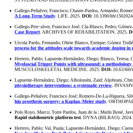
Gallego-Peñalver, Francisco; Chaure-Pardos, Armando; Romer
A Long-Term Study
. LIFE. 2025.
DOI:
10.3390/life1502024
Gallego-Pen~alver, Francisco José; Cía-Blasco, Pedro; Gómez
Case Report
. ARCHIVES OF REHABILITATION. 2025.
D
Urcola Pardo, Fernando; Oliete Blanco, Enrique; Gómez Trull
process for the attitudes scale towards academic doping i
Herrero, Pablo; Lapuente-Hernández, Diego; Blanco, Teresa;
Myofascial Trigger Points with ultrasound: a methodolog
MUSCULOSKELETAL MEDICINE. 2025.
DOI:
10.63360/
Lapuente-Hernández, Diego; Alboloushi, Zaid; Aljobrani, Chir
physiotherapy interventions: a systematic review
. INVAS
Gallego-Peñalver, Francisco José; Romero-De-La-Higuera, Sil
hip prosthesis surgery: a Kaplan–Meier study
. ORTHOPA
Polo Royo, Marco; Torre Pardos, Juan de la ; Marín Boné, Jav
Rapid stabilometric platform test
. DYNA (BILBAO). 2024
Herrero, Pablo; Val, Paula; Lapuente-Hernández, Diego; Cuen