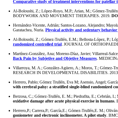
Comparative study of treatment interventions for patellar 
Al-Boloushi, Z.; López-Royo, M.P.; Arian, M.; Gómez-Trullén,
BODYWORK AND MOVEMENT THERAPIES. 2019.
DO
Hernández-Vicente, Adrián; Santos-Lozano, Alejandro; Mayola
Garatachea, Nuria.
Physical activity and sedentary behavior
Al-Boloushi, Z.; Gómez-Trullén, E.M.; Bellosta-López, P.; Ló
randomized controlled trial
. JOURNAL OF ORTHOPAEDI
Martínez-González, Ana; Moreno-Díaz, Javier; Villarreal-Salc
Back Pain by Subjetive and Objetive Measures
. MEDICIN
Villarroya, M. A.; González-Agüero, A.; Moros, T.; Gómez-Trul
RESEARCH IN DEVELOPMENTAL DISABILITIES. 2013
Herrero, Pablo; Gómez Trullén, Eva M; Asensio, Angel; García
with cerebral palsy: a stratified single-blind randomized con
Berzosa, C.; Gómez-Trullén, E. M.; Piedrafita, E.; Cebrián, I.; 
oxidative damage after acute physical exercise in humans
.
Herrero,P.; Carrera,P.; García,E.; Gómez-Trullén,E. M.; Olivá
goniometer and electronic inclinometer. A pilot study
. BM