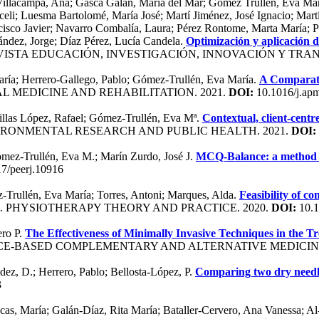
o Villacampa, Ana; Gasca Galán, María del Mar; Gómez Trullén, Eva Mar
eli; Luesma Bartolomé, María José; Martí Jiménez, José Ignacio; Mart
co Javier; Navarro Combalía, Laura; Pérez Rontome, Marta María; Prie
ández, Jorge; Díaz Pérez, Lucía Candela.
Optimización y aplicación d
EVISTA EDUCACIÓN, INVESTIGACIÓN, INNOVACIÓN Y TRAN
aría; Herrero-Gallego, Pablo; Gómez-Trullén, Eva María.
A Comparati
AL MEDICINE AND REHABILITATION. 2021.
DOI:
10.1016/j.apm
illas López, Rafael; Gómez-Trullén, Eva Mª.
Contextual, client-centr
IRONMENTAL RESEARCH AND PUBLIC HEALTH. 2021.
DOI:
ómez-Trullén, Eva M.; Marín Zurdo, José J.
MCQ-Balance: a method to
7/peerj.10916
z-Trullén, Eva María; Torres, Antoni; Marques, Alda.
Feasibility of co
. PHYSIOTHERAPY THEORY AND PRACTICE. 2020.
DOI:
10.1
ero P.
The Effectiveness of Minimally Invasive Techniques in the T
CE-BASED COMPLEMENTARY AND ALTERNATIVE MEDICINE
ez, D.; Herrero, Pablo; Bellosta-López, P.
Comparing two dry needlin
3
as, María; Galán-Díaz, Rita María; Bataller-Cervero, Ana Vanessa; A