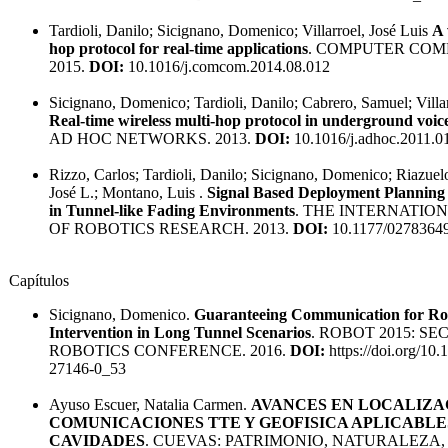
Tardioli, Danilo; Sicignano, Domenico; Villarroel, José Luis
A 
hop protocol for real-time applications
. COMPUTER COM
2015.
DOI:
10.1016/j.comcom.2014.08.012
Sicignano, Domenico; Tardioli, Danilo; Cabrero, Samuel; Villar
Real-time wireless multi-hop protocol in underground voi
AD HOC NETWORKS. 2013.
DOI:
10.1016/j.adhoc.2011.0
Rizzo, Carlos; Tardioli, Danilo; Sicignano, Domenico; Riazuelo,
José L.; Montano, Luis .
Signal Based Deployment Planning
in Tunnel-like Fading Environments
. THE INTERNATIO
OF ROBOTICS RESEARCH. 2013.
DOI:
10.1177/0278364
Capítulos
Sicignano, Domenico.
Guaranteeing Communication for Ro
Intervention in Long Tunnel Scenarios
. ROBOT 2015: S
ROBOTICS CONFERENCE. 2016.
DOI:
https://doi.org/10
27146-0_53
Ayuso Escuer, Natalia Carmen.
AVANCES EN LOCALIZA
COMUNICACIONES TTE Y GEOFISICA APLICABLE
CAVIDADES
. CUEVAS: PATRIMONIO, NATURALEZA,