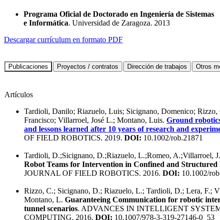
Programa Oficial de Doctorado en Ingeniería de Sistemas
e Informática
. Universidad de Zaragoza. 2013
Descargar currículum en formato PDF
Artículos
Tardioli, Danilo; Riazuelo, Luis; Sicignano, Domenico; Rizzo, 
Francisco; Villarroel, José L.; Montano, Luis.
Ground robotics
and lessons learned after 10 years of research and experim
OF FIELD ROBOTICS. 2019.
DOI:
10.1002/rob.21871
Tardioli, D.;Sicignano, D.;Riazuelo, L.;Romeo, A.;Villarroel, 
Robot Teams for Intervention in Confined and Structure
JOURNAL OF FIELD ROBOTICS. 2016.
DOI:
10.1002/rob
Rizzo, C.; Sicignano, D.; Riazuelo, L.; Tardioli, D.; Lera, F.; Vil
Montano, L.
Guaranteeing Communication for robotic inter
tunnel scenarios
. ADVANCES IN INTELLIGENT SYSTE
COMPUTING. 2016.
DOI:
10.1007/978-3-319-27146-0_53