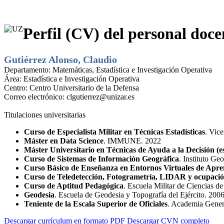
Perfil (CV) del personal doce
Gutiérrez Alonso, Claudio
Departamento:
Matemáticas, Estadística e Investigación Operativa
Área:
Estadística e Investigación Operativa
Centro:
Centro Universitario de la Defensa
Correo electrónico:
clgutierrez@unizar.es
Titulaciones universitarias
Curso de Especialista Militar en Técnicas Estadísticas
. Vic
Máster en Data Science
. IMMUNE. 2022
Máster Universitario en Técnicas de Ayuda a la Decisión (e
Curso de Sistemas de Información Geográfica
. Instituto Ge
Curso Básico de Enseñanza en Entornos Virtuales de Apre
Curso de Teledetección, Fotogrametría, LIDAR y ocupación
Curso de Aptitud Pedagógica
. Escuela Militar de Ciencias d
Geodesia
. Escuela de Geodesia y Topografía del Ejército. 200
Teniente de la Escala Superior de Oficiales
. Academia Genera
Descargar currículum en formato PDF
Descargar CVN completo