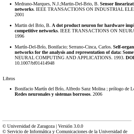
Medrano-Marques, N.J.;Martin-Del-Brio, B.
Sensor lineariza
networks
. IEEE TRANSACTIONS ON INDUSTRIAL EL
2001
Martin del Brio, B.
A dot product neuron for hardware impl
competitive networks
. IEEE TRANSACTIONS ON NEU
1996
Martín-Del-Brío, Bonifacio; Serrano-Cinca, Carlos.
Self-organ
networks for the analysis and representation of data: Some 
NEURAL COMPUTING AND APPLICATIONS. 1993.
DOI
10.1007/bf01414948
Libros
Bonifacio Martín del Brío, Alfredo Sanz Molina ; prólogo de L
Redes neuronales y sistemas borrosos
. 2006
© Universidad de Zaragoza | Versión 3.0.0
© Servicio de Informática y Comunicaciones de la Universidad de