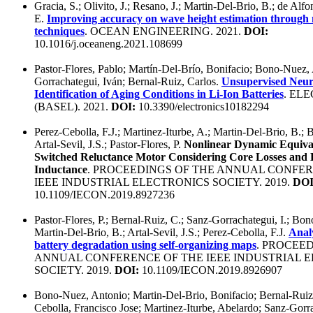
Gracia, S.; Olivito, J.; Resano, J.; Martin-Del-Brio, B.; de Alf
E.
Improving accuracy on wave height estimation through 
techniques
. OCEAN ENGINEERING. 2021.
DOI:
10.1016/j.oceaneng.2021.108699
Pastor-Flores, Pablo; Martín-Del-Brío, Bonifacio; Bono-Nuez,
Gorrachategui, Iván; Bernal-Ruiz, Carlos.
Unsupervised Neur
Identification of Aging Conditions in Li-Ion Batteries
. EL
(BASEL). 2021.
DOI:
10.3390/electronics10182294
Perez-Cebolla, F.J.; Martinez-Iturbe, A.; Martin-Del-Brio, B.; 
Artal-Sevil, J.S.; Pastor-Flores, P.
Nonlinear Dynamic Equival
Switched Reluctance Motor Considering Core Losses and
Inductance
. PROCEEDINGS OF THE ANNUAL CONFER
IEEE INDUSTRIAL ELECTRONICS SOCIETY. 2019.
DOI
10.1109/IECON.2019.8927236
Pastor-Flores, P.; Bernal-Ruiz, C.; Sanz-Gorrachategui, I.; Bo
Martin-Del-Brio, B.; Artal-Sevil, J.S.; Perez-Cebolla, F.J.
Analy
battery degradation using self-organizing maps
. PROCEE
ANNUAL CONFERENCE OF THE IEEE INDUSTRIAL 
SOCIETY. 2019.
DOI:
10.1109/IECON.2019.8926907
Bono-Nuez, Antonio; Martin-Del-Brio, Bonifacio; Bernal-Ruiz,
Cebolla, Francisco Jose; Martinez-Iturbe, Abelardo; Sanz-Gorra