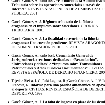
García Gómez, Antonio José.
“El control de la Administraci
Tributaria sobre las operaciones comerciales a través de
Internet”
. REVISTA ARAGONESA DE ADMINISTRACI
PÚBLICA. 2001
García Gómez, A. J.
Régimen tributario de la fiducia
aragonesa en el Impuesto sobre Sucesiones
. CRÓNICA
TRIBUTARIA. 2001
García Gómez, A. J.
La fiscalidad sucesoria de la fiducia
aragonesa: Una cuestión pendiente
. REVISTA ARAGONE
DE ADMINISTRACIÓN PÚBLICA. 2001
García Gómez, Antonio José.
Comentario General de
Jurisprudencia: secciones dedicadas a “Recaudación”,
“Infracciones y delitos” e “Impuesto sobre Transmisiones
Patrimoniales y Actos Jurídicos Documentados”
. CIVITAS
REVISTA ESPAÑOLA DE DERECHO FINANCIERO. 200
Tejedor Bielsa, J. C.;Palá Laguna, R.;García Gómez, A. J.;Vall
D'acosta, R.
Informe para una política autonómica de apoy
al deporte
. CIVITAS. REVISTA ESPAÑOLA DE DEREC
DEPORTIVO. 1998
García Gómez, A. J.
La falta de ingreso en plazo de las deu