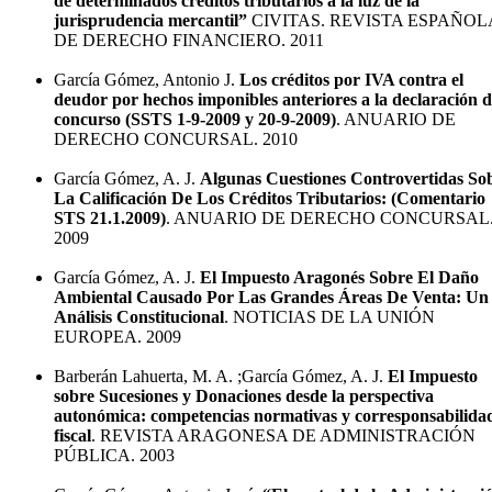
de determinados créditos tributarios a la luz de la
jurisprudencia mercantil”
CIVITAS. REVISTA ESPAÑOL
DE DERECHO FINANCIERO. 2011
García Gómez, Antonio J.
Los créditos por IVA contra el
deudor por hechos imponibles anteriores a la declaración 
concurso (SSTS 1-9-2009 y 20-9-2009)
. ANUARIO DE
DERECHO CONCURSAL. 2010
García Gómez, A. J.
Algunas Cuestiones Controvertidas So
La Calificación De Los Créditos Tributarios: (Comentario
STS 21.1.2009)
. ANUARIO DE DERECHO CONCURSAL
2009
García Gómez, A. J.
El Impuesto Aragonés Sobre El Daño
Ambiental Causado Por Las Grandes Áreas De Venta: Un
Análisis Constitucional
. NOTICIAS DE LA UNIÓN
EUROPEA. 2009
Barberán Lahuerta, M. A. ;García Gómez, A. J.
El Impuesto
sobre Sucesiones y Donaciones desde la perspectiva
autonómica: competencias normativas y corresponsabilida
fiscal
. REVISTA ARAGONESA DE ADMINISTRACIÓN
PÚBLICA. 2003