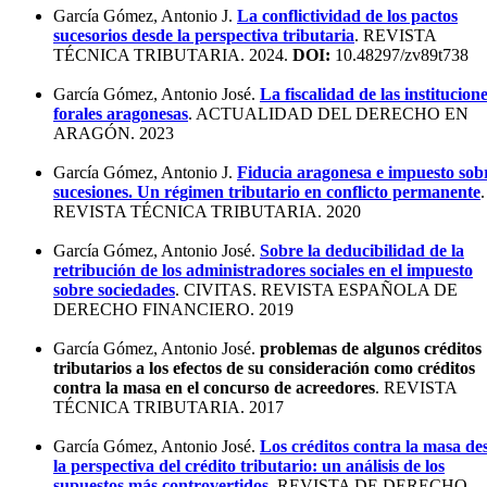
García Gómez, Antonio J.
La conflictividad de los pactos
sucesorios desde la perspectiva tributaria
. REVISTA
TÉCNICA TRIBUTARIA. 2024.
DOI:
10.48297/zv89t738
García Gómez, Antonio José.
La fiscalidad de las institucion
forales aragonesas
. ACTUALIDAD DEL DERECHO EN
ARAGÓN. 2023
García Gómez, Antonio J.
Fiducia aragonesa e impuesto sob
sucesiones. Un régimen tributario en conflicto permanente
.
REVISTA TÉCNICA TRIBUTARIA. 2020
García Gómez, Antonio José.
Sobre la deducibilidad de la
retribución de los administradores sociales en el impuesto
sobre sociedades
. CIVITAS. REVISTA ESPAÑOLA DE
DERECHO FINANCIERO. 2019
García Gómez, Antonio José.
problemas de algunos créditos
tributarios a los efectos de su consideración como créditos
contra la masa en el concurso de acreedores
. REVISTA
TÉCNICA TRIBUTARIA. 2017
García Gómez, Antonio José.
Los créditos contra la masa de
la perspectiva del crédito tributario: un análisis de los
supuestos más controvertidos
. REVISTA DE DERECHO