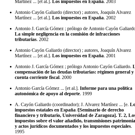
Martínez ... [et al.].
Los impuestos en España
. 2003
Antonio Cayón Galiardo (director) ; autores, Joaquín Alvarez
Martínez ... [et al.].
Los impuestos en España
. 2002
Antonio J. García Gómez ; prólogo de Antonio Cayón Galiard
La simple negligencia en la comisión de infracciones
tributarias
. 2002
Antonio Cayón Galiardo (director) ; autores, Joaquín Alvarez
Martínez ... [et al.].
Los impuestos en España
. 2001
Antonio J. García Gómez ; prólogo Antonio Cayón Galiardo.
compensación de las deudas tributarias: régimen general y
cuenta corriente fiscal
. 2000
Antonio García Gómez ... [et al.].
Informe para una política
autonómica de apoyo al deporte
. 1999
A. Cayón Galiardo (coordinador); J. Alvarez Martínez ... [e.
Lo
impuestos estatales en España /[Seminario de derecho
financiero y tributario, Universidad de Zaragoza]. T. 2, Lo
impuestos sobre el valor añadido, transmisiones patrimonia
y actos jurídicos documentados y los impuestos especiales
.
1995