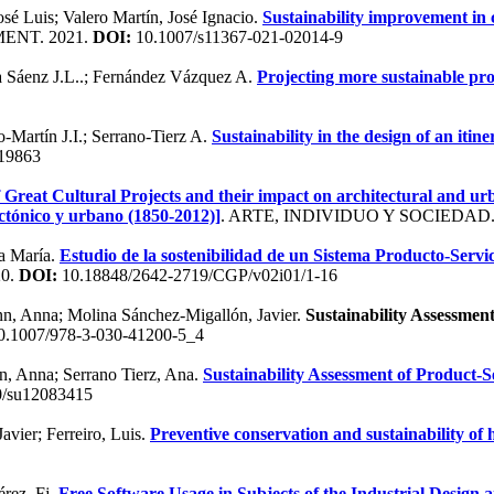
é Luis; Valero Martín, José Ignacio.
Sustainability improvement in
ENT. 2021.
DOI:
10.1007/s11367-021-02014-9
a Sáenz J.L..; Fernández Vázquez A.
Projecting more sustainable pro
Martín J.I.; Serrano-Tierz A.
Sustainability in the design of an itin
19863
f Great Cultural Projects and their impact on architectural and ur
ectónico y urbano (1850-2012)]
. ARTE, INDIVIDUO Y SOCIEDAD.
a María.
Estudio de la sostenibilidad de un Sistema Producto-Servi
0.
DOI:
10.18848/2642-2719/CGP/v02i01/1-16
nn, Anna; Molina Sánchez-Migallón, Javier.
Sustainability Assessmen
.1007/978-3-030-41200-5_4
n, Anna; Serrano Tierz, Ana.
Sustainability Assessment of Product
/su12083415
vier; Ferreiro, Luis.
Preventive conservation and sustainability of h
rez, Fj.
Free Software Usage in Subjects of the Industrial Desig