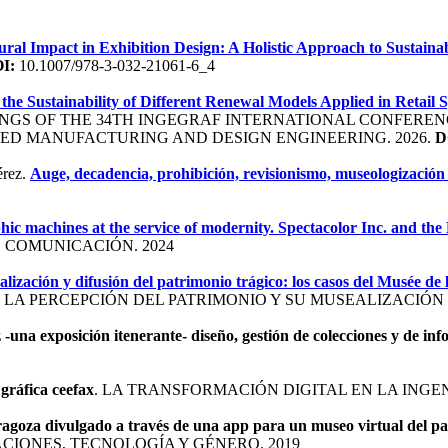
ral Impact in Exhibition Design: A Holistic Approach to Sustainab
I:
10.1007/978-3-032-21061-6_4
e Sustainability of Different Renewal Models Applied in Retail 
S OF THE 34TH INGEGRAF INTERNATIONAL CONFERENCE, 
ED MANUFACTURING AND DESIGN ENGINEERING. 2026.
D
érez.
Auge, decadencia, prohibición, revisionismo, museologización y
ic machines at the service of modernity. Spectacolor Inc. and th
 COMUNICACIÓN. 2024
lización y difusión del patrimonio trágico: los casos del Musée de 
 LA PERCEPCIÓN DEL PATRIMONIO Y SU MUSEALIZACIÓN E
-una exposición itenerante- diseño, gestión de colecciones y de in
 gráfica ceefax
. LA TRANSFORMACIÓN DIGITAL EN LA INGEN
Zaragoza divulgado a través de una app para un museo virtual del p
IONES, TECNOLOGÍA Y GÉNERO. 2019