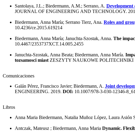
Santolaya, J.L.; Biedermann, A.M.; Serrano, A.
Development o
JOURNAL OF ENGINEERING AND TECHNOLOGY. 201
Biedermann, Anna María; Serrano Tierz, Ana.
Roles and grou
10.4236/ce.2015.619214
Biedermann, Anna María; Januchta-Szostak, Anna.
The impact
10.4467/2353737XCT.14.005.2455
Januchta-Szostak, Anna Beata; Biedermann, Anna María.
Impa
tozsamosci miast
ZESZYTY NAUKOWE POLITECHNIKI P
Comunicaciones
Galán Pérez, Francisco Javier; Biedermann, A.
Joint developm
ENGINEERING. 2019.
DOI:
10.1007/978-3-030-12346-8_6
Libros
Anna Maria Biedermann, Natalia Muñoz López, Laura Asión Su
Antczak, Mateusz ; Biedermann, Anna Maria
Dynamic. Flexibl