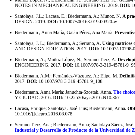
NOTES IN MECHANICAL ENGINEERING. 2019.
DOI:
10
Santolaya, J.L.; Lacasa, E.; Biedermann, A.; Munoz, N.
A prac
DESIGN. 2019.
DOI:
10.1007/s00163-019-00320-w
Biedermann , Anna María, Galán Pérez, Ana María.
Preventive
Santolaya, J. L.; Biedermann, A.; Serrano, A.
Using matrices o
AND DESIGN EDUCATION. 2017.
DOI:
10.1007/s10798-
Biedermann, A.; Muñoz López, N.; Serrano Tierz, A.
Developi
ENGINEERING. 2017.
DOI:
10.1007/978-3-319-45781-9_9
Biedermann, A.M.; Fernández-Vázquez, A.; Elipe, M.
Definit
2017.
DOI:
10.1007/978-3-319-45781-9_108
Biedermann, Anna María; Januchta-Szostak, Anna.
The choice
Y CIUDAD. 2016.
DOI:
10.22530/ayc.2016.N10.367
Lacasa, Enrique; Santolaya, José Luis; Biedermann, Anna.
Obt
10.1016/j.jclepro.2016.08.078
Serrano Tierz, Ana; Biedermann, Anna; Santolaya Sáenz, José
Industrial y Desarrollo de Producto de la Universidad de 