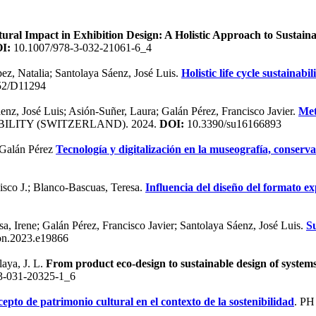
ural Impact in Exhibition Design: A Holistic Approach to Sustainab
I:
10.1007/978-3-032-21061-6_4
, Natalia; Santolaya Sáenz, José Luis.
Holistic life cycle sustainabi
52/D11294
z, José Luis; Asión-Suñer, Laura; Galán Pérez, Francisco Javier.
Met
BILITY (SWITZERLAND). 2024.
DOI:
10.3390/su16166893
 Galán Pérez
Tecnología y digitalización en la museografía, conserva
sco J.; Blanco-Bascuas, Teresa.
Influencia del diseño del formato ex
 Irene; Galán Pérez, Francisco Javier; Santolaya Sáenz, José Luis.
Su
on.2023.e19866
laya, J. L.
From product eco-design to sustainable design of system
3-031-20325-1_6
epto de patrimonio cultural en el contexto de la sostenibilidad
. PH