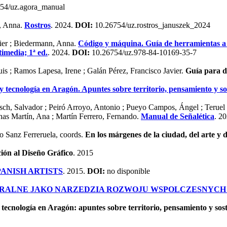
54/uz.agora_manual
n, Anna.
Rostros
. 2024.
DOI:
10.26754/uz.rostros_januszek_2024
vier ; Biedermann, Anna.
Código y máquina. Guía de herramientas a p
timedia; 1ª ed.
. 2024.
DOI:
10.26754/uz.978-84-10169-35-7
s ; Ramos Lapesa, Irene ; Galán Pérez, Francisco Javier.
Guía para de
y tecnología en Aragón. Apuntes sobre territorio, pensamiento y so
ch, Salvador ; Peiró Arroyo, Antonio ; Pueyo Campos, Ángel ; Teruel 
enas Martín, Ana ; Martín Ferrero, Fernando.
Manual de Señalética
. 2
o Sanz Ferreruela, coords.
En los márgenes de la ciudad, del arte y de
ión al Diseño Gráfico
. 2015
ANISH ARTISTS
. 2015.
DOI:
no disponible
URALNE JAKO NARZEDZIA ROZWOJU WSPOLCZESNYCH
 tecnología en Aragón: apuntes sobre territorio, pensamiento y sos