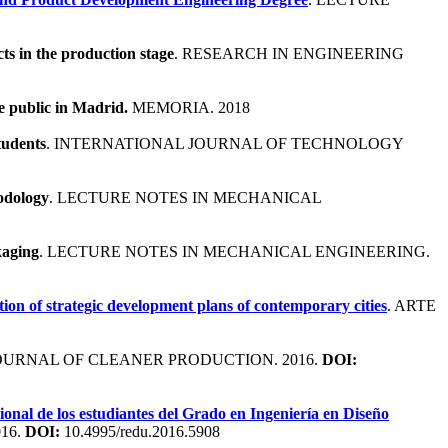
ts in the production stage
. RESEARCH IN ENGINEERING
he public in Madrid.
MEMORIA. 2018
students
. INTERNATIONAL JOURNAL OF TECHNOLOGY
hodology
. LECTURE NOTES IN MECHANICAL
kaging
. LECTURE NOTES IN MECHANICAL ENGINEERING.
ation of strategic development plans of contemporary cities
. ARTE
JOURNAL OF CLEANER PRODUCTION. 2016.
DOI:
sional de los estudiantes del Grado en Ingeniería en Diseño
16.
DOI:
10.4995/redu.2016.5908