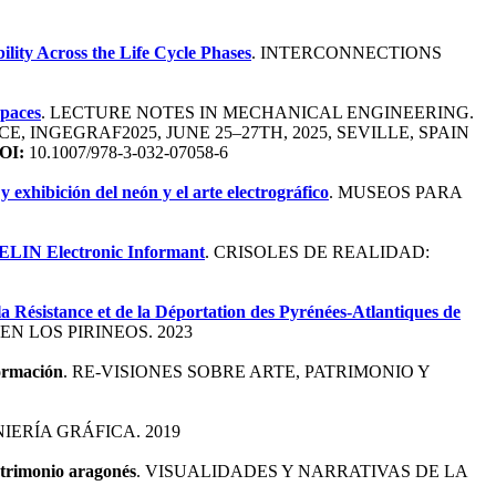
ility Across the Life Cycle Phases
. INTERCONNECTIONS
Spaces
. LECTURE NOTES IN MECHANICAL ENGINEERING.
INGEGRAF2025, JUNE 25–27TH, 2025, SEVILLE, SPAIN
OI:
10.1007/978-3-032-07058-6
 exhibición del neón y el arte electrográfico
. MUSEOS PARA
e ELIN Electronic Informant
. CRISOLES DE REALIDAD:
la Résistance et de la Déportation des Pyrénées-Atlantiques de
N LOS PIRINEOS. 2023
formación
. RE-VISIONES SOBRE ARTE, PATRIMONIO Y
IERÍA GRÁFICA. 2019
atrimonio aragonés
. VISUALIDADES Y NARRATIVAS DE LA