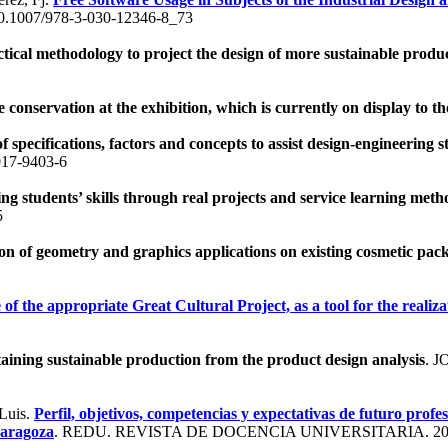
.1007/978-3-030-12346-8_73
tical methodology to project the design of more sustainable produc
 conservation at the exhibition, which is currently on display to t
f specifications, factors and concepts to assist design-engineering 
017-9403-6
ng students’ skills through real projects and service learning met
5
ion of geometry and graphics applications on existing cosmetic pac
 of the appropriate Great Cultural Project, as a tool for the realiz
aining sustainable production from the product design analysis
. 
 Luis.
Perfil, objetivos, competencias y expectativas de futuro profe
Zaragoza
. REDU. REVISTA DE DOCENCIA UNIVERSITARIA. 20