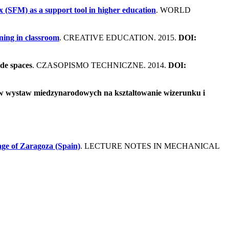
x (SFM) as a support tool in higher education
. WORLD
ning in classroom
. CREATIVE EDUCATION. 2015.
DOI:
ide spaces
. CZASOPISMO TECHNICZNE. 2014.
DOI:
wplyw wystaw miedzynarodowych na ksztaltowanie wizerunku i
age of Zaragoza (Spain)
. LECTURE NOTES IN MECHANICAL