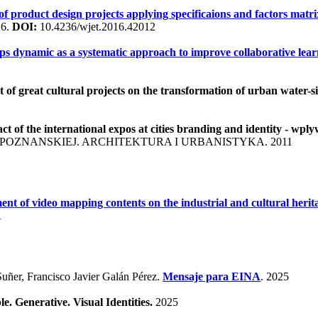
f product design projects applying specificaions and factors matri
6.
DOI:
10.4236/wjet.2016.42012
ps dynamic as a systematic approach to improve collaborative lear
 of great cultural projects on the transformation of urban water-s
ct of the international expos at cities branding and identity - 
OZNANSKIEJ. ARCHITEKTURA I URBANISTYKA. 2011
ent of video mapping contents on the industrial and cultural herit
1
ñer, Francisco Javier Galán Pérez.
Mensaje para EINA
. 2025
e. Generative. Visual Identities.
2025