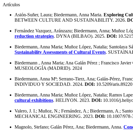
Artículos
Asión-Suñer, Laura; Biedermann, Anna Maria.
Exploring Cult
BETWEEN CULTURE AND SUSTAINABILITY. 2026.
DO
Fernández Vazquez, Aránzazu; Biedermann, Anna; Muñoz López
reduction strategies
. DYNA (BILBAO). 2025.
DOI:
10.521
Biedermann, Anna Maria; Muñoz López, Natalia; Santolaya Sáen
Sustainability Assessments of Cultural Events
. SUSTAINA
Biedermann , Anna Maria; Ana Galán Pérez ; Francisco Javier
MUSEOLOGÍA (MADRID). 2024
Biedermann, Anna Mª; Serrano-Tierz, Ana; Galán-Pérez, Franci
INDIVIDUO Y SOCIEDAD. 2024.
DOI:
10.5209/aris.89220
Biedermann, Anna Maria; Muñoz López, Natalia; Ramos Lapesa,
cultural exhibitions
. HELIYON. 2023.
DOI:
10.1016/j.heliy
Valero, J. I.; Muñoz, N.; Fernández, A.; Biedermann, A.; Santo
MECHANICAL ENGINEERING. 2023.
DOI:
10.1007/978-
Magnolo, Stefano; Galán Pérez, Ana; Biedermann, Anna.
Conc