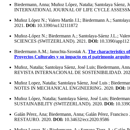
Biedermann, Anna; Muñoz López, Natalia; Santolaya Sáenz, Jos
INTERNATIONAL JOURNAL OF LIFE CYCLE ASSESSM
Muñoz López N.; Valero Martín J.I.; Biedermann A.; Santolay
2021.
DOI:
10.3390/su132111872
Muñoz-López N.; Biedermann A.; Santolaya-Sáenz J.L.; Valero-
SCIENCES (SWITZERLAND). 2021.
DOI:
10.3390/app112
Biedermann A.M.; Januchta-Szostak A.
The characteristics o
Proyectos Culturales y su impacto en el patrimonio arquit
Muñoz, Natalia; Santolaya Sáenz, José Luis; Biedermann, Ann
REVISTA INTERNACIONAL DE SOSTENIBILIDAD. 202
Muñoz Lopez, Natalia; Santolaya Sáenz, José Luis ; Biederma
NOTES IN MECHANICAL ENGINEERING. 2020.
DOI:
10
Muñoz López, Natalia; Santolaya Sáenz, José Luis; Biederman
SUSTAINABILITY (SWITZERLAND). 2020.
DOI:
10.3390
Galán Pérez, Ana; Biedermann, Anna; Galán Pérez, Francisco Ja
RESTAURO. 2020.
DOI:
10.34632/ecr.2020.9586
Muñoz Lopez, N.; Biedermann, A.; Serrano Tierz, A.; Galán-Pé