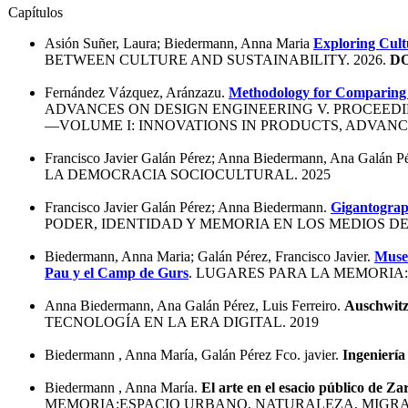
Capítulos
Asión Suñer, Laura; Biedermann, Anna Maria
Exploring Cultu
BETWEEN CULTURE AND SUSTAINABILITY. 2026.
DO
Fernández Vázquez, Aránzazu.
Methodology for Comparing th
ADVANCES ON DESIGN ENGINEERING V. PROCEEDING
—VOLUME I: INNOVATIONS IN PRODUCTS, ADVANC
Francisco Javier Galán Pérez; Anna Biedermann, Ana Galán P
LA DEMOCRACIA SOCIOCULTURAL. 2025
Francisco Javier Galán Pérez; Anna Biedermann.
Gigantograph
PODER, IDENTIDAD Y MEMORIA EN LOS MEDIOS DE
Biedermann, Anna Maria; Galán Pérez, Francisco Javier.
Musea
Pau y el Camp de Gurs
. LUGARES PARA LA MEMORIA:
Anna Biedermann, Ana Galán Pérez, Luis Ferreiro.
Auschwitz 
TECNOLOGÍA EN LA ERA DIGITAL. 2019
Biedermann , Anna María, Galán Pérez Fco. javier.
Ingeniería
Biedermann , Anna María.
El arte en el esacio público de 
MEMORIA:ESPACIO URBANO, NATURALEZA, MIGRAC