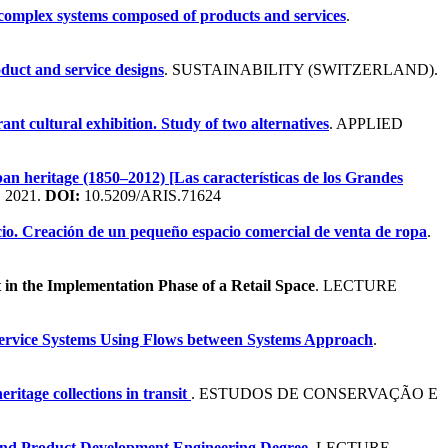
 complex systems composed of products and services
.
duct and service designs
. SUSTAINABILITY (SWITZERLAND).
erant cultural exhibition. Study of two alternatives
. APPLIED
ban heritage (1850–2012) [Las características de los Grandes
 2021.
DOI:
10.5209/ARIS.71624
cio. Creación de un pequeño espacio comercial de venta de ropa
.
t in the Implementation Phase of a Retail Space
. LECTURE
-Service Systems Using Flows between Systems Approach
.
eritage collections in transit
. ESTUDOS DE CONSERVAÇÃO E
n and Product Development Engineering Degree
. LECTURE