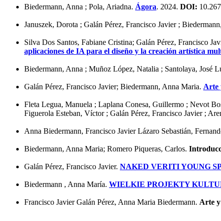
Biedermann, Anna ; Pola, Ariadna.
Ágora
. 2024.
DOI:
10.267
Januszek, Dorota ; Galán Pérez, Francisco Javier ; Biederman
Silva Dos Santos, Fabiane Cristina; Galán Pérez, Francisco Ja
aplicaciones de IA para el diseño y la creación artística mul
Biedermann, Anna ; Muñoz López, Natalia ; Santolaya, José Lui
Galán Pérez, Francisco Javier; Biedermann, Anna Maria.
Arte 
Fleta Legua, Manuela ; Laplana Conesa, Guillermo ; Nevot Bos
Figuerola Esteban, Víctor ; Galán Pérez, Francisco Javier ; Ar
Anna Biedermann, Francisco Javier Lázaro Sebastián, Fernand
Biedermann, Anna Maria; Romero Piqueras, Carlos.
Introducc
Galán Pérez, Francisco Javier.
NAKED VERITI YOUNG SP
Biedermann , Anna María.
WIELKIE PROJEKTY KULT
Francisco Javier Galán Pérez, Anna Maria Biedermann.
Arte y