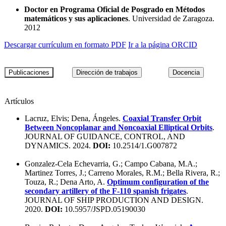
Doctor en Programa Oficial de Posgrado en Métodos
matemáticos y sus aplicaciones
. Universidad de Zaragoza.
2012
Descargar currículum en formato PDF
Ir a la página ORCID
Artículos
Lacruz, Elvis; Dena, Ángeles.
Coaxial Transfer Orbit
Between Noncoplanar and Noncoaxial Elliptical Orbits
.
JOURNAL OF GUIDANCE, CONTROL, AND
DYNAMICS. 2024.
DOI:
10.2514/1.G007872
Gonzalez-Cela Echevarria, G.; Campo Cabana, M.A.;
Martinez Torres, J.; Carreno Morales, R.M.; Bella Rivera, R.;
Touza, R.; Dena Arto, A.
Optimum configuration of the
secondary artillery of the F-110 spanish frigates
.
JOURNAL OF SHIP PRODUCTION AND DESIGN.
2020.
DOI:
10.5957/JSPD.05190030