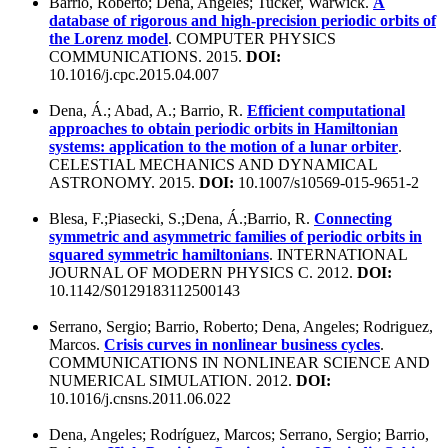
Barrio, Roberto; Dena, Angeles; Tucker, Warwick.
A
database of rigorous and high-precision periodic orbits of
the Lorenz model
. COMPUTER PHYSICS
COMMUNICATIONS. 2015.
DOI:
10.1016/j.cpc.2015.04.007
Dena, Á.; Abad, A.; Barrio, R.
Efficient computational
approaches to obtain periodic orbits in Hamiltonian
systems: application to the motion of a lunar orbiter
.
CELESTIAL MECHANICS AND DYNAMICAL
ASTRONOMY. 2015.
DOI:
10.1007/s10569-015-9651-2
Blesa, F.;Piasecki, S.;Dena, Á.;Barrio, R.
Connecting
symmetric and asymmetric families of periodic orbits in
squared symmetric hamiltonians
. INTERNATIONAL
JOURNAL OF MODERN PHYSICS C. 2012.
DOI:
10.1142/S0129183112500143
Serrano, Sergio; Barrio, Roberto; Dena, Angeles; Rodriguez,
Marcos.
Crisis curves in nonlinear business cycles
.
COMMUNICATIONS IN NONLINEAR SCIENCE AND
NUMERICAL SIMULATION. 2012.
DOI:
10.1016/j.cnsns.2011.06.022
Dena, Angeles; Rodríguez, Marcos; Serrano, Sergio; Barrio,