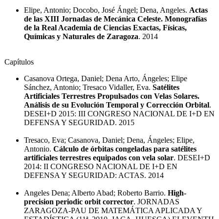
Elipe, Antonio; Docobo, José Ángel; Dena, Angeles.
Actas
de las XIII Jornadas de Mecánica Celeste. Monografías
de la Real Academia de Ciencias Exactas, Físicas,
Químicas y Naturales de Zaragoza
. 2014
Capítulos
Casanova Ortega, Daniel; Dena Arto, Ángeles; Elipe
Sánchez, Antonio; Tresaco Vidaller, Eva.
Satélites
Artificiales Terrestres Propulsados con Velas Solares.
Análisis de su Evolución Temporal y Corrección Orbital
.
DESEI+D 2015: III CONGRESO NACIONAL DE I+D EN
DEFENSA Y SEGURIDAD. 2015
Tresaco, Eva; Casanova, Daniel; Dena, Ángeles; Elipe,
Antonio.
Cálculo de órbitas congeladas para satélites
artificiales terrestres equipados con vela solar
. DESEI+D
2014: II CONGRESO NACIONAL DE I+D EN
DEFENSA Y SEGURIDAD: ACTAS. 2014
Angeles Dena; Alberto Abad; Roberto Barrio.
High-
precision periodic orbit corrector
. JORNADAS
ZARAGOZA-PAU DE MATEMÁTICA APLICADA Y