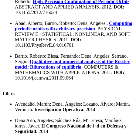
Roberto.
High-Precision Continuation of Periodic Orbits
.
ABSTRACT AND APPLIED ANALYSIS. 2012.
DOI:
10.1155/2012/716024
Abad, Alberto; Barrio, Roberto; Dena, Angeles;.
Computing
periodic orbits with arbitrary precision
. PHYSICAL
REVIEW E - STATISTICAL, NONLINEAR, AND SOFT
MATTER PHYSICS. 2011.
DOI:
10.1103/PhysRevE.84.016701
Barrio, Roberto; Blesa, Fernando; Dena, Angeles; Serrano,
Sergio.
Qualitative and numerical analysis of the Rössler
model: Bifurcations of equilibria
. COMPUTERS &
MATHEMATICS WITH APPLICATIONS. 2011.
DOI:
10.1016/j.camwa.2011.09.064
Libros
Avendaño, Martín; Dena, Ángeles; Lozano, Álvaro; Martín,
Verónica.
Investigación Operativa
. 2014
Dena Arto, Angeles; Sánchez Rúa, Mª Teresa; Martínez
torres, Javier.
II Congreso Nacional de i+d en Defensa y
Seguridad
. 2014