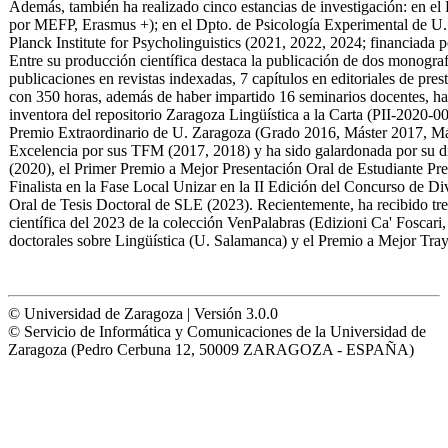
Además, también ha realizado cinco estancias de investigación: en e
por MEFP, Erasmus +); en el Dpto. de Psicología Experimental de U.
Planck Institute for Psycholinguistics (2021, 2022, 2024; financiada
Entre su producción científica destaca la publicación de dos monogra
publicaciones en revistas indexadas, 7 capítulos en editoriales de pres
con 350 horas, además de haber impartido 16 seminarios docentes, ha
inventora del repositorio Zaragoza Lingüística a la Carta (PII-2020-0
Premio Extraordinario de U. Zaragoza (Grado 2016, Máster 2017, Má
Excelencia por sus TFM (2017, 2018) y ha sido galardonada por su di
(2020), el Primer Premio a Mejor Presentación Oral de Estudiante P
Finalista en la Fase Local Unizar en la II Edición del Concurso de Di
Oral de Tesis Doctoral de SLE (2023). Recientemente, ha recibido tre
científica del 2023 de la colección VenPalabras (Edizioni Ca' Foscar
doctorales sobre Lingüística (U. Salamanca) y el Premio a Mejor Tray
© Universidad de Zaragoza | Versión 3.0.0
© Servicio de Informática y Comunicaciones de la Universidad de
Zaragoza (Pedro Cerbuna 12, 50009 ZARAGOZA - ESPAÑA)