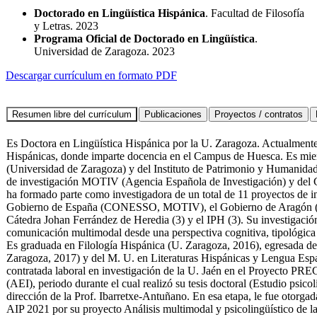
Doctorado en Lingüística Hispánica
. Facultad de Filosofía
y Letras. 2023
Programa Oficial de Doctorado en Lingüística
.
Universidad de Zaragoza. 2023
Descargar currículum en formato PDF
Es Doctora en Lingüística Hispánica por la U. Zaragoza. Actualmente 
Hispánicas, donde imparte docencia en el Campus de Huesca. Es m
(Universidad de Zaragoza) y del Instituto de Patrimonio y Humanidad
de investigación MOTIV (Agencia Española de Investigación) y del
ha formado parte como investigadora de un total de 11 proyectos d
Gobierno de España (CONESSO, MOTIV), el Gobierno de Aragón (Mult
Cátedra Johan Ferrández de Heredia (3) y el IPH (3). Su investigación s
comunicación multimodal desde una perspectiva cognitiva, tipológica 
Es graduada en Filología Hispánica (U. Zaragoza, 2016), egresada de
Zaragoza, 2017) y del M. U. en Literaturas Hispánicas y Lengua Espa
contratada laboral en investigación de la U. Jaén en el Proyecto P
(AEI), periodo durante el cual realizó su tesis doctoral (Estudio psicol
dirección de la Prof. Ibarretxe-Antuñano. En esa etapa, le fue otorga
AIP 2021 por su proyecto Análisis multimodal y psicolingüístico de la