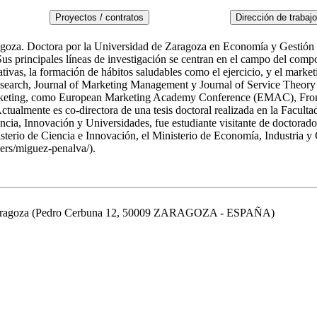
agoza. Doctora por la Universidad de Zaragoza en Economía y Gestión 
 principales líneas de investigación se centran en el campo del compor
vas, la formación de hábitos saludables como el ejercicio, y el marketi
esearch, Journal of Marketing Management y Journal of Service Theory a
keting, como European Marketing Academy Conference (EMAC), Front
 Actualmente es co-directora de una tesis doctoral realizada en la Fac
ncia, Innovación y Universidades, fue estudiante visitante de doctora
nisterio de Ciencia e Innovación, el Ministerio de Economía, Industria
ers/miguez-penalva/).
de Zaragoza (Pedro Cerbuna 12, 50009 ZARAGOZA - ESPAÑA)