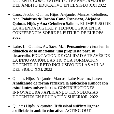
DOCENTE COMO ESTÍMULO TRANSFORMADOR
DEL ÁMBITO EDUCATIVO EN EL SIGLO XXI 2022
Cano, Jacobo; Quintas Hijós, Alejandro Marcos; Cebollero,
Ana.
Palabras de Jacobo Cano Escoriaza, Alejadro
Quintas Hijós y Ana Cebollero Salinas
. EL IMPULSO DE
LA AGENDA DIGITAL Y TECNOLÓGICA EN LA
CONFERENCIA SOBRE EL FUTURO DE EUROPA
2022
Latre, L.; Quintas, A.; Saez, M.J.
Pensamiento visual en la
didáctica de la anatomía: una propuesta para su
desarrollo
. EDUCACIÓN DE CALIDAD A TRAVÉS DE
LA INNOVACIÓN, LAS TIC Y LA FORMACIÓN
DOCENTE. EL RETO INCLUSIVO DE LAS AULAS
DEL SIGLO XXI. 2022
Quintas Hijós, Alejandro Marcos; Latre Navarro, Lorena.
Analizando de forma reflexiva la aplicación Kahoot con
estudiantes universitarios
. CONTRIBUCIONES
INNOVADORAS APLICANDO TECNOLOGÍAS
DOCENTES EN EDUCACIÓN SUPERIOR. 2022
Quintas Hijós, Alejandro.
Riflessioni sull’intelligenza
artificiale in ambito educativo
. ACTING OUT: