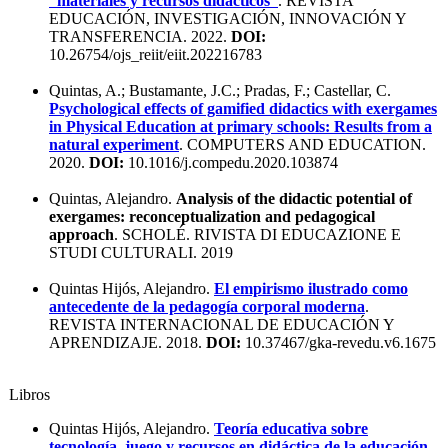
“materiales y recursos didácticos”
. REVISTA
EDUCACIÓN, INVESTIGACIÓN, INNOVACIÓN Y
TRANSFERENCIA. 2022.
DOI:
10.26754/ojs_reiit/eiit.202216783
Quintas, A.; Bustamante, J.C.; Pradas, F.; Castellar, C.
Psychological effects of gamified didactics with exergames
in Physical Education at primary schools: Results from a
natural experiment
. COMPUTERS AND EDUCATION.
2020.
DOI:
10.1016/j.compedu.2020.103874
Quintas, Alejandro.
Analysis of the didactic potential of
exergames: reconceptualization and pedagogical
approach
. SCHOLÉ. RIVISTA DI EDUCAZIONE E
STUDI CULTURALI. 2019
Quintas Hijós, Alejandro.
El empirismo ilustrado como
antecedente de la pedagogía corporal moderna
.
REVISTA INTERNACIONAL DE EDUCACIÓN Y
APRENDIZAJE. 2018.
DOI:
10.37467/gka-revedu.v6.1675
Libros
Quintas Hijós, Alejandro.
Teoría educativa sobre
tecnología, juego y recursos en didáctica de la educación