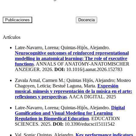
Artículos
Latre-Navarro, Lorena; Quintas-Hijós, Alejandro.
Neurocognitive outcomes of reinforced representational
modelling in anatomical learning: The role of executive
functions
. ANNALS OF ANATOMY-ANATOMISCHER
ANZEIGER. 2026.
DOI:
10.1016/j.aanat.2026.152783
Zavala Arnal, Carmen M.; Quintas Hijós, Alejandro; Mosteo
Chagoyen, Leticia; Bestué Laguna, Marta.
Expresión
musical, mímesis y representación de la música en el arte:
reflexiones y perspectivas
. AACA DIGITAL. 2025
Latre-Navarro, Lorena; Quintas-Hijós, Alejandro.
Digital
Gamification and Visual Modeling for Learning
Regulation in Biomedical Education
. EDUCATION
SCIENCES. 2025.
DOI:
10.3390/educsci15111542
Val, Sonia; Quintas, Alejandro.
Key performance indicators