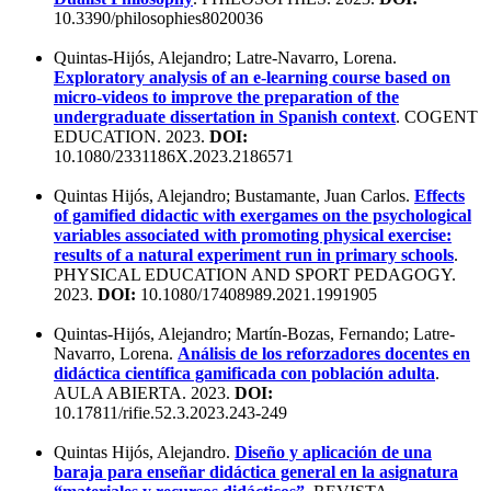
10.3390/philosophies8020036
Quintas-Hijós, Alejandro; Latre-Navarro, Lorena.
Exploratory analysis of an e-learning course based on
micro-videos to improve the preparation of the
undergraduate dissertation in Spanish context
. COGENT
EDUCATION. 2023.
DOI:
10.1080/2331186X.2023.2186571
Quintas Hijós, Alejandro; Bustamante, Juan Carlos.
Effects
of gamified didactic with exergames on the psychological
variables associated with promoting physical exercise:
results of a natural experiment run in primary schools
.
PHYSICAL EDUCATION AND SPORT PEDAGOGY.
2023.
DOI:
10.1080/17408989.2021.1991905
Quintas-Hijós, Alejandro; Martín-Bozas, Fernando; Latre-
Navarro, Lorena.
Análisis de los reforzadores docentes en
didáctica científica gamificada con población adulta
.
AULA ABIERTA. 2023.
DOI:
10.17811/rifie.52.3.2023.243-249
Quintas Hijós, Alejandro.
Diseño y aplicación de una
baraja para enseñar didáctica general en la asignatura