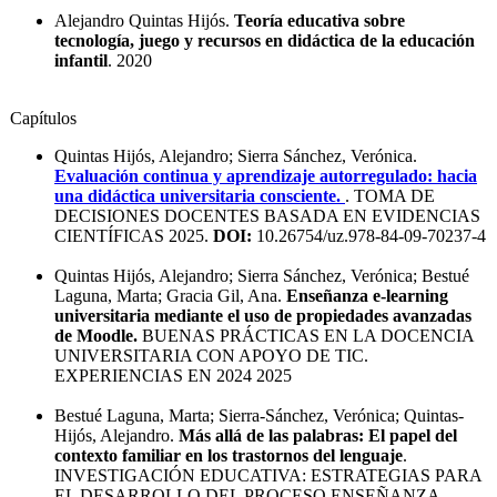
Alejandro Quintas Hijós.
Teoría educativa sobre
tecnología, juego y recursos en didáctica de la educación
infantil
. 2020
Capítulos
Quintas Hijós, Alejandro; Sierra Sánchez, Verónica.
Evaluación continua y aprendizaje autorregulado: hacia
una didáctica universitaria consciente.
. TOMA DE
DECISIONES DOCENTES BASADA EN EVIDENCIAS
CIENTÍFICAS 2025.
DOI:
10.26754/uz.978-84-09-70237-4
Quintas Hijós, Alejandro; Sierra Sánchez, Verónica; Bestué
Laguna, Marta; Gracia Gil, Ana.
Enseñanza e-learning
universitaria mediante el uso de propiedades avanzadas
de Moodle.
BUENAS PRÁCTICAS EN LA DOCENCIA
UNIVERSITARIA CON APOYO DE TIC.
EXPERIENCIAS EN 2024 2025
Bestué Laguna, Marta; Sierra-Sánchez, Verónica; Quintas-
Hijós, Alejandro.
Más allá de las palabras: El papel del
contexto familiar en los trastornos del lenguaje
.
INVESTIGACIÓN EDUCATIVA: ESTRATEGIAS PARA
EL DESARROLLO DEL PROCESO ENSEÑANZA-