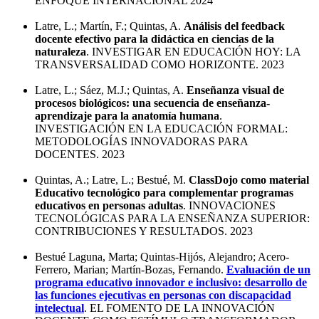
ENFOQUE INTERNACIONAL 2024
Latre, L.; Martín, F.; Quintas, A.
Análisis del feedback
docente efectivo para la didáctica en ciencias de la
naturaleza
. INVESTIGAR EN EDUCACIÓN HOY: LA
TRANSVERSALIDAD COMO HORIZONTE. 2023
Latre, L.; Sáez, M.J.; Quintas, A.
Enseñanza visual de
procesos biológicos: una secuencia de enseñanza-
aprendizaje para la anatomía humana
.
INVESTIGACIÓN EN LA EDUCACIÓN FORMAL:
METODOLOGÍAS INNOVADORAS PARA
DOCENTES. 2023
Quintas, A.; Latre, L.; Bestué, M.
ClassDojo como material
Educativo tecnológico para complementar programas
educativos en personas adultas
. INNOVACIONES
TECNOLÓGICAS PARA LA ENSEÑANZA SUPERIOR:
CONTRIBUCIONES Y RESULTADOS. 2023
Bestué Laguna, Marta; Quintas-Hijós, Alejandro; Acero-
Ferrero, Marian; Martín-Bozas, Fernando.
Evaluación de un
programa educativo innovador e inclusivo: desarrollo de
las funciones ejecutivas en personas con discapacidad
intelectual
. EL FOMENTO DE LA INNOVACIÓN