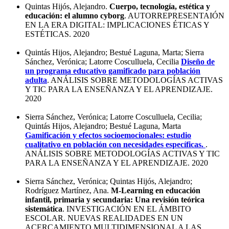
Quintas Hijós, Alejandro.
Cuerpo, tecnología, estética y
educación: el alumno cyborg
. AUTORREPRESENTAIÓN
EN LA ERA DIGITAL: IMPLICACIONES ÉTICAS Y
ESTÉTICAS. 2020
Quintás Hijos, Alejandro; Bestué Laguna, Marta; Sierra
Sánchez, Verónica; Latorre Cosculluela, Cecilia
Diseño de
un programa educativo gamificado para población
adulta
. ANÁLISIS SOBRE METODOLOGÍAS ACTIVAS
Y TIC PARA LA ENSEÑANZA Y EL APRENDIZAJE.
2020
Sierra Sánchez, Verónica; Latorre Cosculluela, Cecilia;
Quintás Hijos, Alejandro; Bestué Laguna, Marta
Gamificación y efectos socioemocionales: estudio
cualitativo en población con necesidades específicas.
.
ANÁLISIS SOBRE METODOLOGÍAS ACTIVAS Y TIC
PARA LA ENSEÑANZA Y EL APRENDIZAJE. 2020
Sierra Sánchez, Verónica; Quintas Hijós, Alejandro;
Rodríguez Martínez, Ana.
M-Learning en educación
infantil, primaria y secundaria: Una revisión teórica
sistemática
. INVESTIGACIÓN EN EL ÁMBITO
ESCOLAR. NUEVAS REALIDADES EN UN
ACERCAMIENTO MULTIDIMENSIONAL A LAS