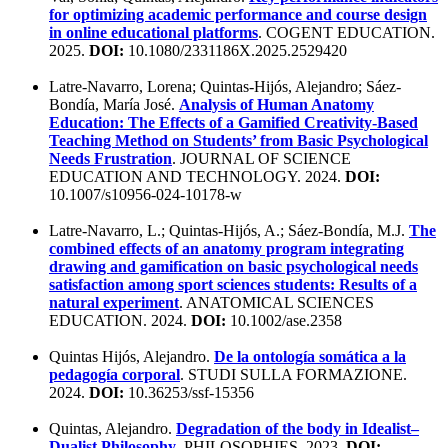
for optimizing academic performance and course design
in online educational platforms
. COGENT EDUCATION.
2025.
DOI:
10.1080/2331186X.2025.2529420
Latre-Navarro, Lorena; Quintas-Hijós, Alejandro; Sáez-
Bondía, María José.
Analysis of Human Anatomy
Education: The Effects of a Gamified Creativity-Based
Teaching Method on Students’ from Basic Psychological
Needs Frustration
. JOURNAL OF SCIENCE
EDUCATION AND TECHNOLOGY. 2024.
DOI:
10.1007/s10956-024-10178-w
Latre-Navarro, L.; Quintas-Hijós, A.; Sáez-Bondía, M.J.
The
combined effects of an anatomy program integrating
drawing and gamification on basic psychological needs
satisfaction among sport sciences students: Results of a
natural experiment
. ANATOMICAL SCIENCES
EDUCATION. 2024.
DOI:
10.1002/ase.2358
Quintas Hijós, Alejandro.
De la ontología somática a la
pedagogía corporal
. STUDI SULLA FORMAZIONE.
2024.
DOI:
10.36253/ssf-15356
Quintas, Alejandro.
Degradation of the body in Idealist–
Dualist Philosophy
. PHILOSOPHIES. 2023.
DOI: