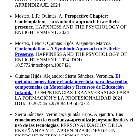
APRENDIZAJE. 2024
Mosteo, L.P.; Quintas, A.
Perspective Chapter:
Contemplation —a symbiotic approach to aesthetic
presence
. HAPPINESS AND THE PSYCHOLOGY OF
ENLIGHTENMENT. 2024
Mosteo, Leticia; Quintas Hijós, Alejandro Marcos.
Contemplation – A Symbiotic Approach to Esthetic
Presence
. HAPPINESS AND THE PSYCHOLOGY OF
ENLIGHTENMENT. 2024.
DOI:
10.5772/intechopen.1007421
Quintas Hijós, Alejandro; Sierra Sánchez, Verónica.
El
método cooperativo y el aula invertida para desarrollar
competencias en Materiales y Recursos de Educación
Infantil.
. COMPETENCIAS TRANSVERSALES PARA
LA FORMACIÓN Y LA PROFESIONALIDAD 2024.
DOI:
10.26754/uz.978-84-09-66207-4
Sierra Sánchez, Verónica; Quintás Hijos, Alejandro.
Las
emociones en la enseñanza-aprendizaje personalizado y el
uso de las tecnologías.
PERSONALIZACIÓN DE LA
ENSEÑANZA Y EL APRENDIZAJE DESDE UN