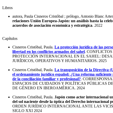
Libros
autora, Paula Cisneros Cristóbal ; prólogo, Antonio Blanc Arte
relaciones Unión Europea-Japón: un análisis hasta la celeb
acuerdos de asociación económica y estratégica
. 2022
Capítulos
Cisneros Cristóbal, Paula.
La protección jurídica de las pers
libertad en los conflictos armados del sahel
. CONFLICTO
PROTECCIÓN INTERNACIONAL EN EL SAHEL: DESA
JURÍDICOS, OPERATIVOS Y HUMANITARIOS. 2025
Cisneros Cristóbal, Paula.
La transposición de la Directiva 
el ordenamiento jurídico español: ¿Una reforma suficiente
de la conciliación familiar y profesional?
. CORRESPONSA
ESPACIOS DE CUIDADOS Y POLÍTICAS PÚBLICAS 
DE GÉNERO EN IBEROAMÉRICA. 2024
Cisneros Cristóbal, Paula.
Japón como actor internacional un
del sol naciente desde la óptica del Derecho internacional p
ORDEN JURÍDICO INTERNACIONAL ANTE LAS VICI
SIGLO XXI 2024