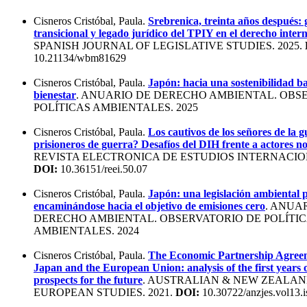
Cisneros Cristóbal, Paula.
Srebrenica, treinta años después: g
transicional y legado jurídico del TPIY en el derecho inter
SPANISH JOURNAL OF LEGISLATIVE STUDIES. 2025.
10.21134/wbm81629
Cisneros Cristóbal, Paula.
Japón: hacia una sostenibilidad ba
bienestar
. ANUARIO DE DERECHO AMBIENTAL. OBS
POLÍTICAS AMBIENTALES. 2025
Cisneros Cristóbal, Paula.
Los cautivos de los señores de la 
prisioneros de guerra? Desafíos del DIH frente a actores no
REVISTA ELECTRONICA DE ESTUDIOS INTERNACION
DOI:
10.36151/reei.50.07
Cisneros Cristóbal, Paula.
Japón: una legislación ambiental 
encaminándose hacia el objetivo de emisiones cero
. ANUA
DERECHO AMBIENTAL. OBSERVATORIO DE POLÍTI
AMBIENTALES. 2024
Cisneros Cristóbal, Paula.
The Economic Partnership Agree
Japan and the European Union: analysis of the first years o
prospects for the future
. AUSTRALIAN & NEW ZEALAN
EUROPEAN STUDIES. 2021.
DOI:
10.30722/anzjes.vol13.